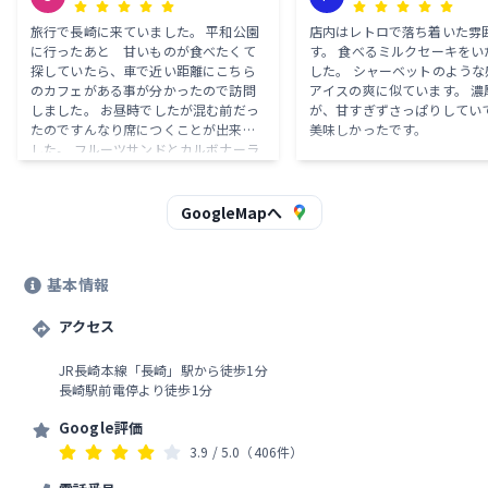
長）
旅行で長崎に来ていました。 平和公園
店内はレトロで落ち着いた雰
に行ったあと 甘いものが食べたくて
す。 食べるミルクセーキをい
探していたら、車で近い距離にこちら
した。 シャーベットのような
のカフェがある事が分かったので訪問
アイスの爽に似ています。 濃
しました。 お昼時でしたが混む前だっ
が、甘すぎずさっぱりしていて
たのですんなり席につくことが出来ま
美味しかったです。
した。 フルーツサンドとカルボナーラ
を注文。 フルーツサンドはとてもボリ
ュームがあったので大満足！クリーム
も生クリームとは違った味で初めて食
GoogleMapへ
べた味でした。季節ごとにフルーツが
変わるみたいなので 機会があればぜ
ひまた立ち寄りたいと思いました。も
基本情報
ちろんカルボナーラも本当に美味しか
ったです! 店員さんもとても優しかった
です！
アクセス
JR長崎本線「長崎」駅から徒歩1分
長崎駅前電停より徒歩1分
Google評価
3.9
/ 5.0
（406件）