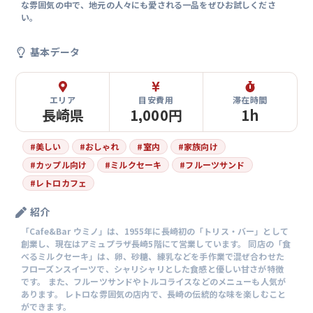
な雰囲気の中で、地元の人々にも愛される一品をぜひお試しくださ
い。
基本データ
エリア
目安費用
滞在時間
長崎県
1,000円
1h
#
美しい
#
おしゃれ
#
室内
#
家族向け
#
カップル向け
#
ミルクセーキ
#
フルーツサンド
#
レトロカフェ
紹介
「Cafe&Bar ウミノ」は、1955年に長崎初の「トリス・バー」として
創業し、現在はアミュプラザ長崎5階にて営業しています。 同店の「食
べるミルクセーキ」は、卵、砂糖、練乳などを手作業で混ぜ合わせた
フローズンスイーツで、シャリシャリとした食感と優しい甘さが特徴
です。 また、フルーツサンドやトルコライスなどのメニューも人気が
あります。 レトロな雰囲気の店内で、長崎の伝統的な味を楽しむこと
ができます。