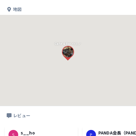
地図
Cafe & Bar ウミノ
レビュー
s__ho
PANDA会長（PAN
S
P