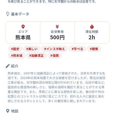
を再び見ることができます。特に天守閣からの眺めは圧巻です。
基本データ
エリア
目安費用
滞在時間
熊本県
500円
2h
#
歴史
#
美しい
#
インスタ映え
#
学べる
#
散策
#
熊本城
#
加藤清正
#
復興
紹介
熊本城は、1607年に加藤清正によって築城された、日本を代表する名
城です。2016年の熊本地震で大きな被害を受けましたが、現在は復旧
工事が進み、天守閣内部の特別公開が行われています。石垣や櫓など、
歴史的な建造物の美しさと、復興の過程を間近で見ることができる貴
重な機会です。また、季節ごとに異なる景色を楽しめ、春の桜や秋の
紅葉とのコントラストは特に見どころです。訪れる人々に歴史と美を
感じさせるスポットとして、多くの観光客に親しまれています。
地図