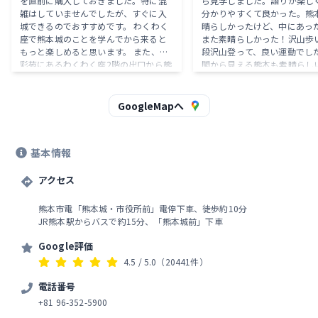
を直前に購入しておきました。特に混
ら見学しました。語りが楽し
雑はしていませんでしたが、すぐに入
分かりやすくて良かった。熊
城できるのでおすすめです。 わくわく
晴らしかったけど、中にあっ
座で熊本城のことを学んでから来ると
また素晴らしかった！沢山歩
もっと楽しめると思います。 また、城
段沢山登って、良い運動でし
彩苑にあるわくわく座2階の出口から熊
閣から見える熊本も素晴らし
本城南口へは階段を使って5分程度で来
よ！
ることができます。 ご存知の通り、熊
本城は先の地震で崩落してしまい、現
GoogleMapへ
在は限定公開されています。しかし、
あれほど大規模に崩れながらも、ここ
まで復活したのか！と驚くばかりで
基本情報
す。 城の中は熊本の歴史など目にする
ことができます。2025年2月は、16時
50分には城内から出て17時には出口を
アクセス
出ていないといけないとのことで、50
分には、出るように…との声かけがス
熊本市電「熊本城・市役所前」電停下車、徒歩約10分
タッフさんからありました。６階の天
JR熊本駅からバスで約15分、「熊本城前」下車
守閣を見学したい人はお早めに、との
ことでした。 崩落跡は所々目にします
Google評価
が、早く完全復活してもらいたいです
4.5
/ 5.0
（20441件）
ね。また、行きます。
電話番号
+81 96-352-5900