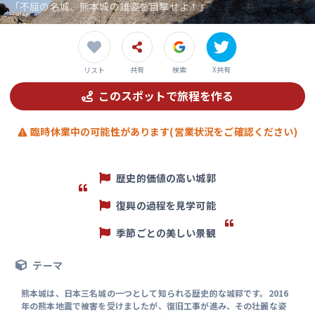
「不屈の名城、熊本城の雄姿を目撃せよ！」
共有
検索
X共有
リスト
このスポットで旅程を作る
臨時休業中の可能性があります(営業状況をご確認ください)
歴史的価値の高い城郭
復興の過程を見学可能
季節ごとの美しい景観
テーマ
熊本城は、日本三名城の一つとして知られる歴史的な城郭です。2016
年の熊本地震で被害を受けましたが、復旧工事が進み、その壮麗な姿