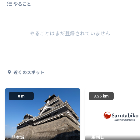
やること
やることはまだ登録されていません
近くのスポット
0 m
3.56 km
熊本城
馬刺し