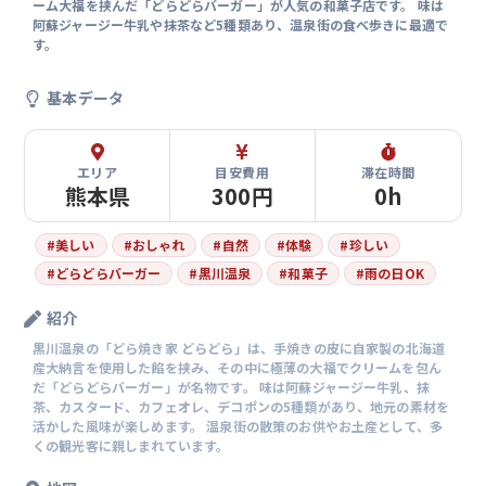
ーム大福を挟んだ「どらどらバーガー」が人気の和菓子店です。 味は
阿蘇ジャージー牛乳や抹茶など5種類あり、温泉街の食べ歩きに最適で
す。
基本データ
エリア
目安費用
滞在時間
熊本県
300円
0h
#
美しい
#
おしゃれ
#
自然
#
体験
#
珍しい
#
どらどらバーガー
#
黒川温泉
#
和菓子
#
雨の日OK
紹介
黒川温泉の「どら焼き家 どらどら」は、手焼きの皮に自家製の北海道
産大納言を使用した餡を挟み、その中に極薄の大福でクリームを包ん
だ「どらどらバーガー」が名物です。 味は阿蘇ジャージー牛乳、抹
茶、カスタード、カフェオレ、デコポンの5種類があり、地元の素材を
活かした風味が楽しめます。 温泉街の散策のお供やお土産として、多
くの観光客に親しまれています。