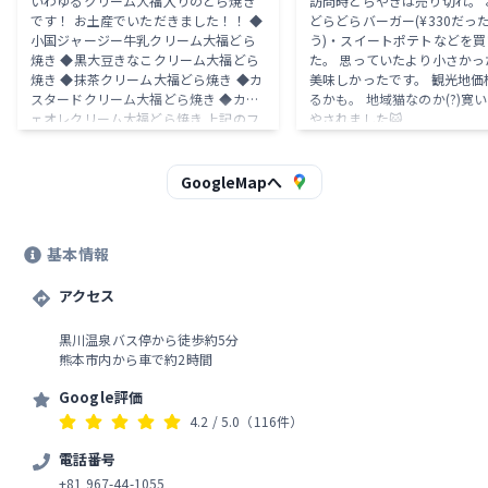
いわゆるクリーム大福入りのどら焼き
訪問時どらやきは売り切れ。 
です！ お土産でいただきました！！ ◆
どらどらバーガー(¥330だっ
小国ジャージー牛乳クリーム大福どら
う)・スイートポテトなどを買
焼き ◆黒大豆きなこクリーム大福どら
た。 思っていたより小さかっ
焼き ◆抹茶クリーム大福どら焼き ◆カ
美味しかったです。 観光地価
スタードクリーム大福どら焼き ◆カフ
るかも。 地域猫なのか(?)寛
ェオレクリーム大福どら焼き 上記のフ
やされました😺
レーバーの詰め合わせで どれから食べ
ようかとっても悩みます！ しっとりふ
かふかのどら焼き生地、 ほどよい甘さ
GoogleMapへ
のあんこ 各フレーバーのクリーム大福
が それぞれ相乗効果で美味しいです!
懐かしいけど新しい美味しさでした⭐︎
基本情報
個人的に1番好きだったのは、 濃厚さ
際立つ、小国ジャージー牛乳でした！
今回、お土産でいただきましたが 自分
アクセス
も訪れた際には、手土産にしたいお菓
子でした！
黒川温泉バス停から徒歩約5分
熊本市内から車で約2時間
Google評価
4.2
/ 5.0
（116件）
電話番号
+81 967-44-1055