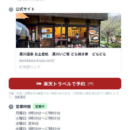
公式サイト
黒川温泉 お土産処 黒川いご坂 どら焼き家 どらどら
kurokawa-kaze.com/
外部リンク
楽天トラベルで予約
[PR]
空室・料金・営業状況は最新でない場合があります。ご予約前に楽天/各公式でご確認くださ
い。
免責事項
営業時間
営業中
月曜日: 9時30分～17時00分
火曜日: 9時30分～17時00分
水曜日: 定休日
木曜日: 9時30分～17時00分