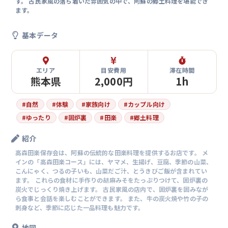
す。 古民家風の落ち着いた雰囲気の中で、阿蘇の郷土料理を堪能でき
ます。
基本データ
エリア
目安費用
滞在時間
熊本県
2,000円
1h
#
自然
#
体験
#
家族向け
#
カップル向け
#
ゆったり
#
囲炉裏
#
田楽
#
郷土料理
紹介
高森田楽保存会は、阿蘇の伝統的な田楽料理を提供するお店です。 メ
インの「高森田楽コース」には、ヤマメ、生揚げ、豆腐、季節の山菜、
こんにゃく、つるの子いも、山菜だご汁、とうきびご飯が含まれてい
ます。 これらの食材に手作りの胡麻みそをたっぷりつけて、囲炉裏の
炭火でじっくり焼き上げます。 古民家風の店内で、囲炉裏を囲みなが
ら食事と会話を楽しむことができます。 また、牛の炭火焼や竹の子の
刺身など、季節に応じた一品料理も魅力です。
地図