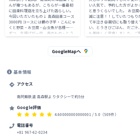
んが幾つもあるが、こちらが一番最初
い人気で、予約した方がよか
に田楽料理店を立ち上げた店らしい。
と思うくらいでした。 お豆腐
今回いただいたもの↓ 高森田楽コース
減に注意！！していたつもり
3000円 コースには鶴の子芋・こんにゃ
て半泣き😆親切にも取り替え
くと野菜・お豆腐・山女魚が各種一本
い、とうきびごはん、だご汁
ずつ、生揚げが一皿、香のもの・とう
も美味しく完食しました。ご
きびご飯・山菜だんご汁が含まれる。
した😋
鶴の子芋は高森町でしか収穫できない
里芋。 蒸してあるので、まず1つをそ
GoogleMapへ
のまま、残り2つをよく焼いて食べる
と、ホクホク感と味噌の香ばしさがた
まらん。 こんにゃくと豆腐は味噌が焦
基本情報
げないように焼くのがなかなか難し
い。 何よりも田楽味噌自体がめっちゃ
くちゃ旨い。 生揚げはまず田楽味噌、
アクセス
それから生姜醤油で食べる。 山女魚は
塩加減が絶妙で、身がふっくらしてて
南阿蘇鉄道 高森駅よりタクシーで約5分
今まで食べた山女魚の中で一番おいし
かった。 内臓も丁寧に処理されてい
Google評価
て、頭までおいしく完食。 ただ、つぎ
4.600000000000001
/ 5.0
（509件）
来るときは夏の時期なら室内の囲炉裏
にしてもらおう。
電話番号
+81 967-62-0234