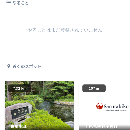
やること
やることはまだ登録されていません
近くのスポット
7.32 km
197 m
白川水源
上色見熊野座神社