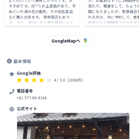
よく付いていて美味しかったです。お
が、お風呂はすでに2時間待
すすめです。d(⁠^⁠^⁠) お土産店があり、手
見たり、軽食をして、ちょう
ぬぐいや湯の花の販売、その他名産品
間になりましたが、家族風呂
など購入出来ます。 家族風呂もありま
れる方は、先に予約して、食
す。 また、高台にある露天風呂にも入
産見るなど時間使うのがおす
る事が出来ます。 湯の香りが強く効能
す！ 明礬温泉は、硫黄泉で別
が凄そうって感じのお湯で、今回の滞
温泉よりも硫黄臭が強く、そ
在期間でもかなり印象に残った温泉に
から硫黄の臭いが取れないレ
GoogleMapへ
なりました。 いいお湯でした。(⁠ ⁠ꈍ⁠ᴗ⁠ꈍ⁠)
が、自分は、それが好きでよ
てます！
基本情報
Google評価
4
/ 5.0
（2086件）
電話番号
+81 977-66-8166
公式サイト