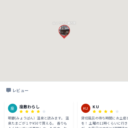
みょうばん湯の里
レビュー
座敷わらし
K U
座
KU
明礬(みょうばん）温泉と読みます。 温
貸切風呂の待ち時間にお土産
泉たまごが１ケ¥50で買える。 香りも
を！ 土曜の11時くらいに行