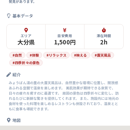
発見があります。
基本データ
エリア
目安費用
滞在時間
大分県
1,500円
2h
#
自然
#
体験
#
リラックス
#
映える
#
露天風呂
#
四季折々の景色
紹介
みょうばん湯の里の大露天風呂は、自然豊かな環境に位置し、開放感
あふれる空間で温泉を楽しめます。 美肌効果が期待できる泉質で、
日々の疲れを癒すのに最適です。 周囲の景色は四季折々に変化し、訪
れるたびに新鮮な驚きを提供してくれます。 また、施設内には地元の
食材を使った料理を楽しめるレストランも併設されており、温泉とと
もに食事も堪能できます。
地図