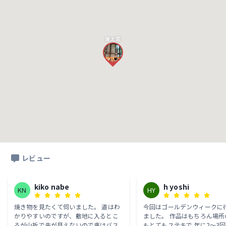
隆太窯
レビュー
kiko nabe
h yoshi
KN
HY
焼き物を見たくて伺いました。 道はわ
今回はゴールデンウィークに
かりやすいのですが、敷地に入るとこ
ました。 作品はもちろん場所
ろが山折で先が見えないので車はバス
もとてもステキで 年に2～3