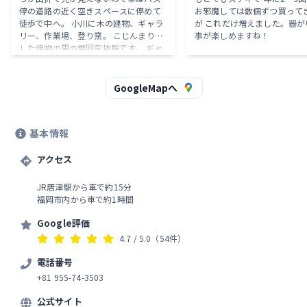
停の道路の近く空きスペースに停めて
お邪魔しては数個ずつ買って
徒歩で中へ。 小川に木の建物、ギャラ
が これだけ増えました。器が
リー、作業場、登り窯。 こじんまりと
事が楽しめますね！
した焼物の里の雰囲気抜群です。 ギャ
ラリーを拝見。とても素敵でした。 無
知で伺いましたが、唐津の老舗焼物の
中里家の方々、諸所品格があります。
GoogleMapへ
個展の準備をされていて、色々なとこ
ろで個展があるそう。案内が欲しい方
はお名前と住所を書く紙がギャラリー
基本情報
に置いてありました。東京にて開催さ
れるときは拝見しに伺います。 2024年
7月20日訪問
アクセス
JR唐津駅から車で約15分
福岡市内から車で約1時間
Google評価
4.7
/ 5.0
（54件）
電話番号
+81 955-74-3503
公式サイト