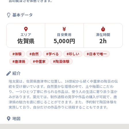
芸の奥深さを体感できます。
基本データ
エリア
目安費用
滞在時間
佐賀県
5,000円
2h
#
体験
#
自然
#
学べる
#
珍しい
#
日本で唯一
#
唐津焼
#
中里家
#
陶芸体験
紹介
隆太窯は、佐賀県唐津市に位置し、16世紀から続く中里家の陶芸の伝
統を受け継いでいます。自然豊かな環境の中で、土や釉薬にこだわ
り、一つひとつ丁寧に作られる作品は、使う人の生活に寄り添う温か
みがあります。窯元では、制作過程の見学や作品の購入が可能で、唐
津焼の魅力を直に感じることができます。また、予約制で陶芸体験を
実施しており、自分だけの作品作りに挑戦することもできます。
地図