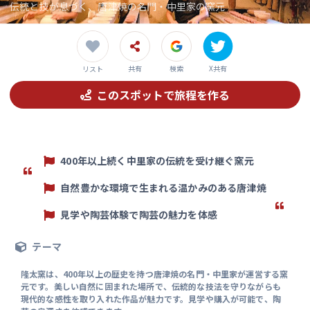
伝統と技が息づく、唐津焼の名門・中里家の窯元
共有
検索
X共有
リスト
このスポットで旅程を作る
400年以上続く中里家の伝統を受け継ぐ窯元
自然豊かな環境で生まれる温かみのある唐津焼
見学や陶芸体験で陶芸の魅力を体感
テーマ
隆太窯は、400年以上の歴史を持つ唐津焼の名門・中里家が運営する窯
元です。美しい自然に囲まれた場所で、伝統的な技法を守りながらも
現代的な感性を取り入れた作品が魅力です。見学や購入が可能で、陶