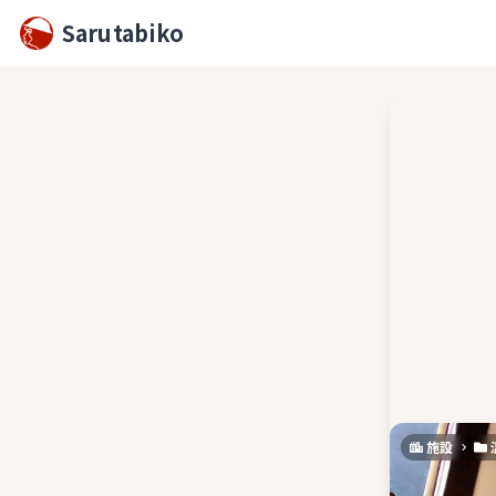
Sarutabiko
施設