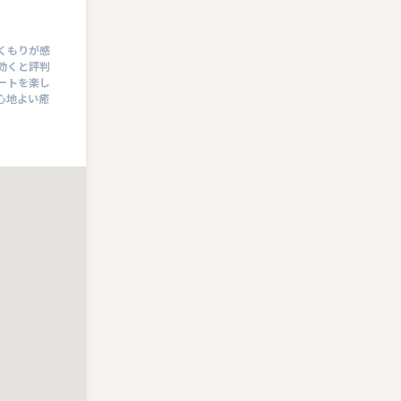
くもりが感
効くと評判
ートを楽し
心地よい癒