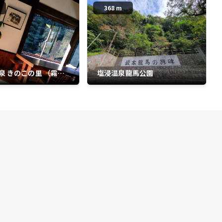
368 m
泉 きのこの里 （霧島
塩浸温泉龍馬公園