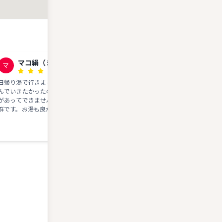
マコ絹（まこきぬ）
7150 T
マ
7T
日帰り湯で行きました。コーヒーを飲
日帰り入浴￥３００ ドバドバ源泉
んでいきたかったのですがバスの時間
流しの温泉です。 あつ湯、ぬる湯
があってできませんでした。景色も抜
に水の１人用浴槽があります。湯船
群です。お湯も良かったです。
どちらも大人３、４人が入れるサイ
です。外の水風呂も水がドバドバで
たく気持ちいいです。 あつ湯→水
→休憩で整います。 コスパ最高の
呂です！