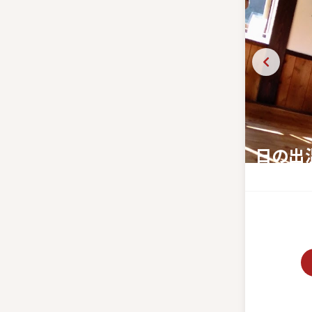
日の出
天降川のせ