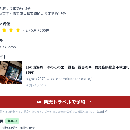
空港より車で約15分
動車道・溝辺鹿児島空港ICより車で約15分
le評価
4.2
/ 5.0
（306件）
号
5-77-2255
イト
日の出温泉 きのこの里 霧島 | 霧島喫茶 | 鹿児島県霧島市牧園
3698
bigbox2978.wixsite.com/kinokonosato/
外部リンク
楽天トラベルで予約
[PR]
業状況は最新でない場合があります。ご予約前に楽天/各公式でご確認ください。
免責事項
間
営業中
 10時00分～20時00分