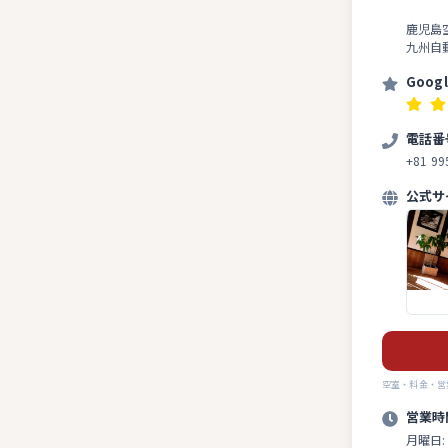
鹿児島
九州自
Goog
電話番
+81 99
公式サ
空室・料金・営
営業時
月曜日: