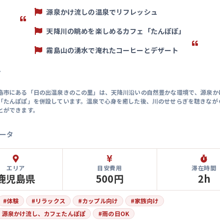
源泉かけ流しの温泉でリフレッシュ
天降川の眺めを楽しめるカフェ「たんぽぽ」
霧島山の湧水で淹れたコーヒーとデザート
マ
島市にある「日の出温泉きのこの里」は、天降川沿いの自然豊かな環境で、源泉か
「たんぽぽ」を併設しています。温泉で心身を癒した後、川のせせらぎを聴きなが
とができます。
ータ
エリア
目安費用
滞在時間
鹿児島県
500円
2h
#
体験
#
リラックス
#
カップル向け
#
家族向け
、源泉かけ流し、カフェたんぽぽ
#
雨の日OK