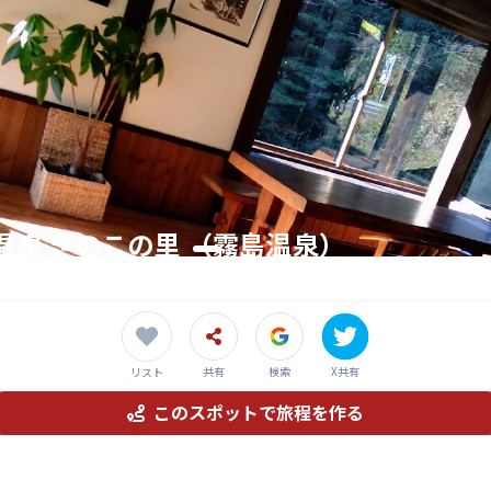
温泉 きのこの里 （霧島温泉）
せらぎと温泉、カフェが織りなす癒しのひととき
共有
検索
X共有
リスト
このスポットで旅程を作る