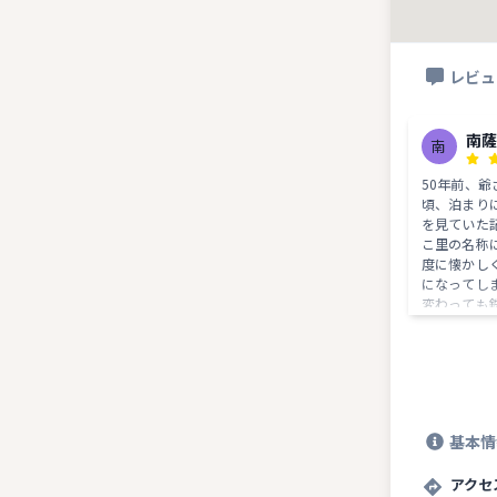
レビュ
南
南
50年前、
頃、泊まり
を見ていた
こ里の名称
度に懐かしく
になってし
変わっても
は当時と変
ら幼い頃を
降川を見下ろ
基本情
アクセ