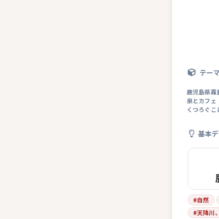
テー
鹿児島県霧
泉とカフェ
くつろぐこ
基本デ
#
自然
#
天降川