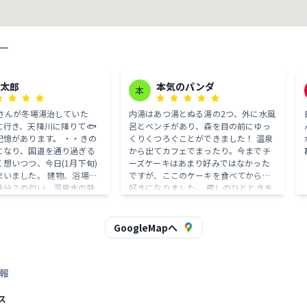
ー
薩太郎
本気のパンダ
本
爺さんが冬場湯治していた
内湯はあつ湯とぬる湯の2つ、外に水風
に行き、天降川に降りて🐟
呂とベンチがあり、森を目の前にゆっ
記憶があります。 ・・きの
くりくつろぐことができました！ 温泉
になり、国道を通り過ぎる
から出てカフェでまったり。今までチ
想いつつ、今日(1月下旬)
ーズケーキはあまり好みではなかった
まいました。 建物、浴場は
ですが、ここのケーキを食べてから大
鉄分？の匂い、温泉水の味
好きになりました。 癒しのひとときを
わらず。天井の梁を見なが
過ごせました。鹿児島に行ったら絶対
思い出しました。 宿から天
また行きたいです(^^)
す風景は😃⤴️⤴️です。
GoogleMapへ
報
ス