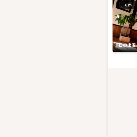
0 m
日の出温
温泉）