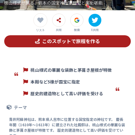
桃山様式が薫る、熊本の国宝神社で歴史と美を堪能
共有
検索
X共有
リスト
このスポットで旅程を作る
桃山様式の華麗な装飾と茅葺き屋根が特徴
本殿など5棟が国宝に指定
歴史的建造物として高い評価を受ける
テーマ
青井阿蘇神社は、熊本県人吉市に位置する国宝指定の神社です。 慶長
年間（1610年～1613年）に建立された社殿群は、桃山様式の華麗な装
飾と茅葺き屋根が特徴です。 歴史的建造物として高い評価を受けてい