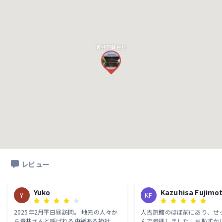
青井阿蘇神社
レビュー
Yuko
Kazuhisa Fujimo
Y
KF
2025年2月平日昼訪問。 地元の人々か
人吉旅館のほぼ前にあり、せ
ら青井さんと呼ばれる由緒ある神社。
んで参拝しました。お恥ずか