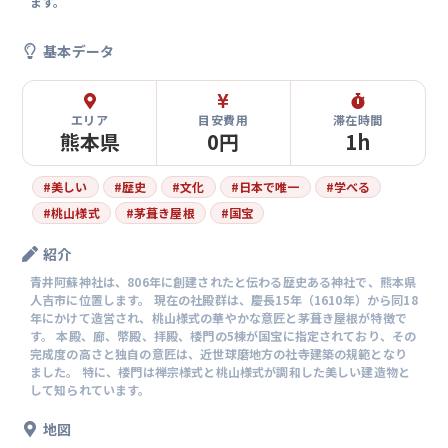
ます。
基本データ
エリア
目安費用
滞在時間
熊本県
0円
1h
#
美しい
#
歴史
#
文化
#
日本で唯一
#
学べる
#
桃山様式
#
茅葺き屋根
#
国宝
紹介
青井阿蘇神社は、806年に創建されたと伝わる歴史ある神社で、熊本県
人吉市に位置します。 現在の社殿群は、慶長15年（1610年）から同18
年にかけて造営され、桃山様式の華やかな意匠と茅葺き屋根が特徴で
す。 本殿、廊、幣殿、拝殿、楼門の5棟が国宝に指定されており、その
完成度の高さと独自の意匠は、近世球磨地方の社寺建築の規範となり
ました。 特に、楼門は禅宗様式と桃山様式が調和した美しい建造物と
して知られています。
地図