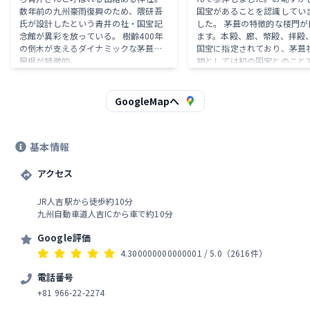
数年前の九州豪雨復興のため、隈研吾
国宝があることを認識してい
氏が設計したという青井の社・国宝記
した。 茅葺の特徴的な楼門が
念館が異彩を放っている。 樹齢400年
ます。本殿、廊、幣殿、拝殿
の倒木が支えるダイナミックな茅葺き
国宝に指定されており、茅葺
屋根が特徴的。
物としては初の国宝とのこと
では目にしない様式だなぁと
ころ、球磨地方の特徴的な建
ですね。 ご祭神は建磐龍命、
GoogleMapへ
である阿蘇津媛命、両神の御
る国造速甕玉神で、この3神
と称されます。阿蘇神社の12
基本情報
いうことです。旧社格は県社
は神社本庁の別表神社であり
アクセス
JR人吉駅から徒歩約10分
九州自動車道人吉ICから車で約10分
Google評価
4.300000000000001
/ 5.0
（2616件）
電話番号
+81 966-22-2274