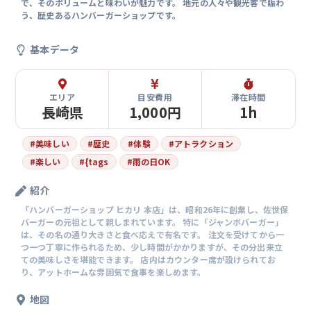
で、そのボリュームと味わいが魅力です。 地元の人々や観光客で賑わ
う、歴史あるハンバーガーショップです。
基本データ
エリア
目安費用
滞在時間
長崎県
1,000円
1h
#
美味しい
#
歴史
#
体験
#
アトラクション
#
楽しい
#
{tags
#
雨の日OK
紹介
「ハンバーガーショップ ヒカリ 本店」は、昭和26年に創業し、佐世保
バーガーの元祖として親しまれています。 特に「ジャンボバーガー」
は、その名の通り大きさと食べ応えで有名です。 注文を受けてから一
つ一つ丁寧に作られるため、少し時間がかかりますが、その分出来立
ての美味しさを堪能できます。 店内はカウンター席が設けられてお
り、アットホームな雰囲気で食事を楽しめます。
地図