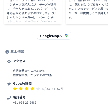
コンチーズを頼んだが、チーズが濃厚
に。 受け付けのばあちゃんの
で、手作り感のあるハンバーガーで美
えにくいのでサービスは星3つ
味😋昔から変わらずの味でした。 スペ
バーガーは肉肉しくて美味し
シャルハンバーガーは、ベーコンチー
す。
ズ卵入りで、ビッグサイズやポテト🍟
もある。 高速の出入り口にあり、駐車
場は無かった。消防車側から横断歩道
を渡るとすぐ到着！
GoogleMapへ
基本情報
アクセス
佐世保駅から車で約5分。
佐世保中央ICからすぐの立地。
Google評価
4
/ 5.0
（1152件）
電話番号
+81 956-25-6685