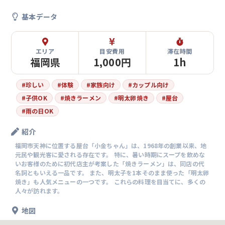
基本データ
エリア
目安費用
滞在時間
福岡県
1,000円
1h
#
珍しい
#
体験
#
家族向け
#
カップル向け
#
子供OK
#
焼きラーメン
#
明太卵焼き
#
屋台
#
雨の日OK
紹介
福岡市天神に位置する屋台「小金ちゃん」は、1968年の創業以来、地
元民や観光客に愛される存在です。 特に、暑い時期にスープを飲めな
いお客様のために初代店主が考案した「焼きラーメン」は、同店の代
名詞ともいえる一品です。 また、明太子を1本そのまま使った「明太卵
焼き」も人気メニューの一つです。 これらの料理を目当てに、多くの
人々が訪れます。
地図