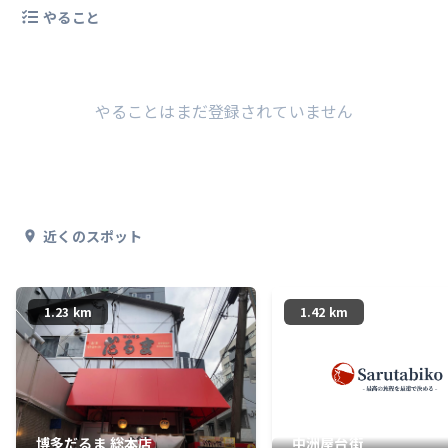
やること
やることはまだ登録されていません
近くのスポット
1.23 km
1.42 km
博多だるま 総本店
中洲屋台街