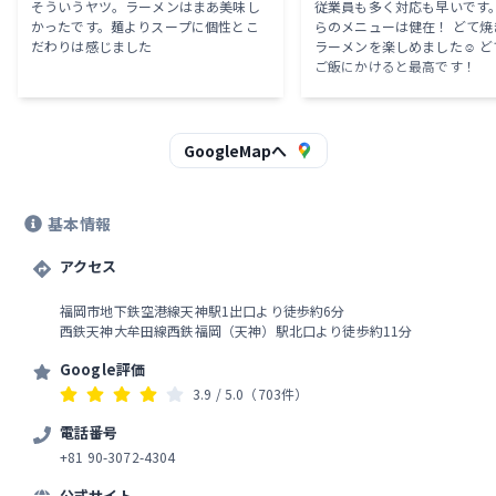
そういうヤツ。ラーメンはまあ美味し
従業員も多く対応も早いです。
かったです。麺よりスープに個性とこ
らのメニューは健在！ どて焼
だわりは感じました
ラーメンを楽しめました☺️ 
ご飯にかけると最高です！
GoogleMapへ
基本情報
アクセス
福岡市地下鉄空港線天神駅1出口より徒歩約6分
西鉄天神大牟田線西鉄福岡（天神）駅北口より徒歩約11分
Google評価
3.9
/ 5.0
（703件）
電話番号
+81 90-3072-4304
公式サイト