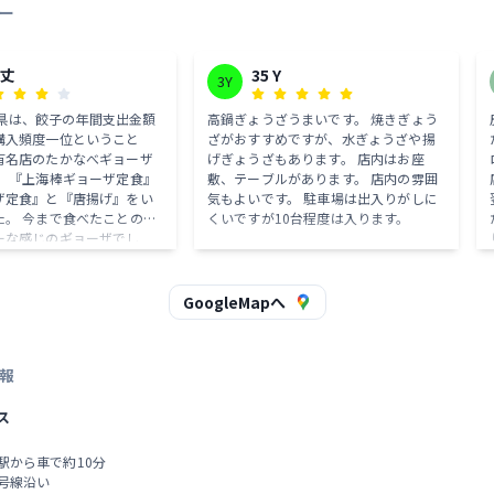
ー
重丈
35 Y
3Y
 宮崎県は、餃子の年間支出金額
高鍋ぎょうざうまいです。 焼きぎょう
購入頻度一位ということ
ざがおすすめですが、水ぎょうざや揚
有名店のたかなべギョーザ
げぎょうざもあります。 店内はお座
。 『上海棒ギョーザ定食』
敷、テーブルがあります。 店内の雰囲
ザ定食』と『唐揚げ』をい
気もよいです。 駐車場は出入りがしに
た。 今まで食べたことのな
くいですが10台程度は入ります。
ーな感じのギョーザでし
人なども食べに来られている
で多くの色紙が飾ってあり
GoogleMapへ
報
ス
鍋駅から車で約10分
4号線沿い