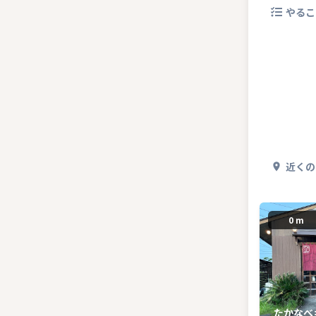
やるこ
近くの
0 m
たかなべ