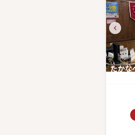
たかな
「餃子のま