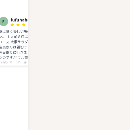
fufuhaha
かあ
F
か
皮は薄く優しい味の餃子で好みでし
餃子は、ニラと肉とニンニクでジュ
た。 １人前８個 エビチリやチンジャオ
シー感が好きな私には美味しく感じ
ロース 大根サラダなども食べました。
せんでした、ごめんなさい。 焼き
店員さんは親切でした。 スマホを忘れ
の中間？のように思いました。棒の
翌日取りに行きましたが 充電が無かっ
子は、まあまあ。ご馳走さま
たのですが フル充電されてました。 あ
りがとうございました。 また 宮崎市内
から行きましたが また食べに行きたい
です。