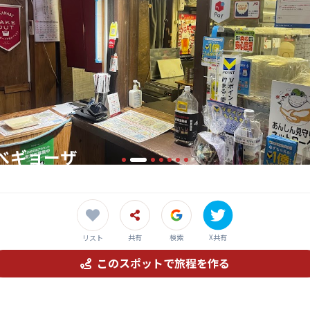
べギョーザ
ち」高鍋町で味わう、老舗の手作り餃子
共有
検索
X共有
リスト
このスポットで旅程を作る