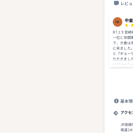
レビュ
中
中
R7.2.9
一位と年間
で、夕食は
に来ました
と『ギョー
ただきまし
いジューシ
た。 有名
お店のよう
ます。
基本情
アクセ
JR高
県道2