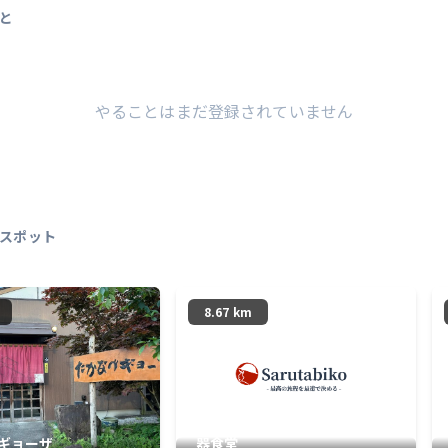
と
やることはまだ登録されていません
スポット
8.67 km
ギョーザ
器食堂