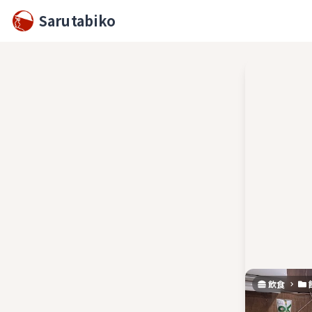
Sarutabiko
飲食