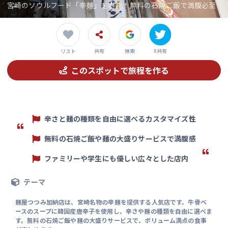
宮崎のソウルフード「辛麺」を堪能！無料の石焼ご飯で満腹必至
共有
検索
X共有
リスト
このスポットで旅程を作る
辛さと麺の種類を自由に選べるカスタマイズ性
無料の石焼ご飯や麺の大盛りサービスで満腹感
ファミリーや学生にも優しい広々とした店内
テーマ
麺屋つつみ加納店は、宮崎名物の辛麺を提供する人気店です。牛骨ベ
ースのスープに韓国産唐辛子を使用し、辛さや麺の種類を自由に選べま
す。無料の石焼ご飯や麺の大盛りサービスで、ボリューム満点の食事