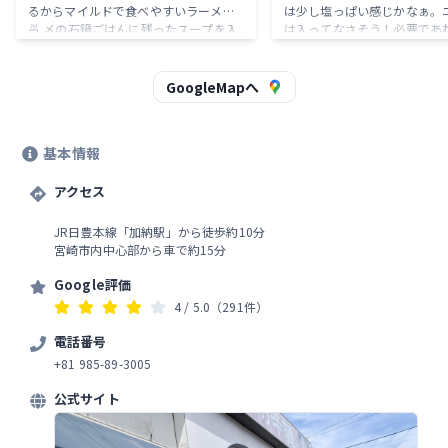
るからマイルドで食べやすいラーメン
は少し塩っぱい感じかなぁ。
🍜 〆の石鍋ごはんに残ったスープを入
は入ってなさそう！必要であ
れて雑炊風に。牡蠣の風味が凄くてめ
ピングで！ 石焼は、チーズト
ちゃくちゃ美味しい♪ ☆みそ辛麺 小辛
したが良さそう！
〆の石鍋ごはんノーマル 唐辛子の辛さ
GoogleMapへ
に負けないみそベースのスープ。こち
らも卵が入ってるから同じくマイルド
で食べやすいラーメン🍜 個人的にはみ
基本情報
そ辛麺の方が好きだな🤗
アクセス
JR日豊本線「加納駅」から徒歩約10分
宮崎市内中心部から車で約15分
Google評価
4
/ 5.0
（291件）
電話番号
+81 985-89-3005
公式サイト