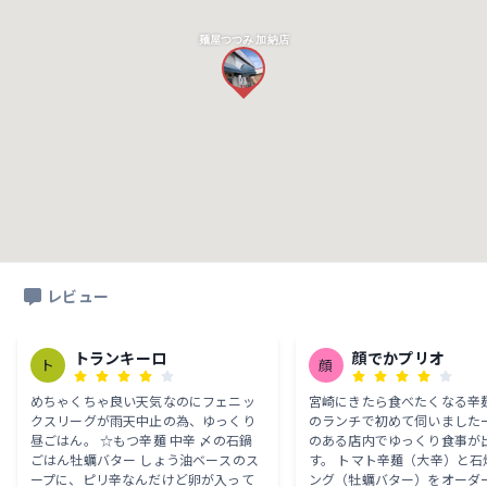
麺屋つつみ 加納店
レビュー
トランキーロ
顔でかプリオ
ト
顔
めちゃくちゃ良い天気なのにフェニッ
宮崎にきたら食べたくなる辛麺
クスリーグが雨天中止の為、ゆっくり
のランチで初めて伺いましたー
昼ごはん。 ☆もつ辛麺 中辛 〆の石鍋
のある店内でゆっくり食事が
ごはん牡蠣バター しょう油ベースのス
す。 トマト辛麺（大辛）と石
ープに、ピリ辛なんだけど卵が入って
ング（牡蠣バター）をオーダー