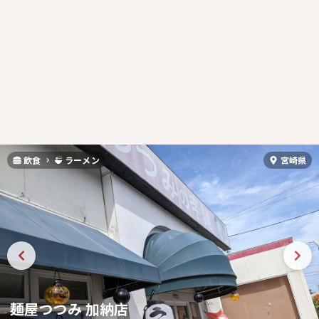
飲食
ラーメン
宮崎県
麺屋つつみ 加納店