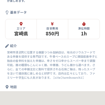
が楽しめます。
基本データ
エリア
目安費用
滞在時間
宮崎県
850円
1h
紹介
宮崎市清武町に位置する麺屋つつみ加納店は、地元のソウルフードで
ある辛麺を提供する専門店です。牛骨ベースのスープに韓国産唐辛子と
独自の香辛料を加えた辛麺は、辛さをゼロ辛からスーパー辛まで調整
可能。麺の種類もこんにゃく麺、中華麺、うどん麺から選べます。さ
らに、全ての辛麺注文に無料で提供される石焼ご飯は、残ったスープ
を注いで雑炊風に楽しめると好評です。店内は広々としており、ファ
ミリーや学生にも人気があります。 citeturn0search1
地図