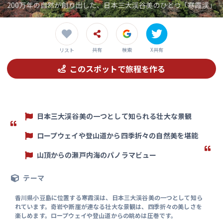
200万年の自然が創り出した、日本三大渓谷美のひとつ「寒霞渓」
共有
検索
X共有
リスト
このスポットで旅程を作る
日本三大渓谷美の一つとして知られる壮大な景観
ロープウェイや登山道から四季折々の自然美を堪能
山頂からの瀬戸内海のパノラマビュー
テーマ
香川県小豆島に位置する寒霞渓は、日本三大渓谷美の一つとして知ら
れています。奇岩や断崖が連なる壮大な景観は、四季折々の美しさを
楽しめます。ロープウェイや登山道からの眺めは圧巻です。