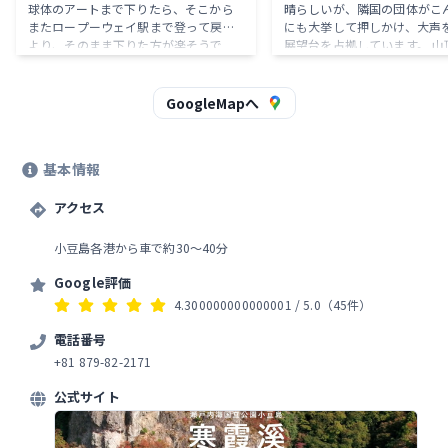
球体のアートまで下りたら、そこから
晴らしいが、隣国の団体がこ
またロープーウェイ駅まで登って戻る
にも大挙して押しかけ、大声
より、そのまま下りた方が楽そうで
展望台を占拠しています。 山頂駐車場
す。木陰の道はコンクリートで整備さ
には総工費1億円かかったと
れていて歩きやすく気持ちいいです。
イレがあります。 片道はロー
山登り好きな方は登っても気持ちいい
に乗った方がよさそうです。
GoogleMapへ
でしょう。私が下りている時は誰もい
ませんでした。昨年、広島宮島の弥山
を歩いて下りた際には、外国人がかな
基本情報
り登っていましたが、弥山に比べれば
登りも下りも楽です。
アクセス
小豆島各港から車で約30～40分
Google評価
4.300000000000001
/ 5.0
（45件）
電話番号
+81 879-82-2171
公式サイト