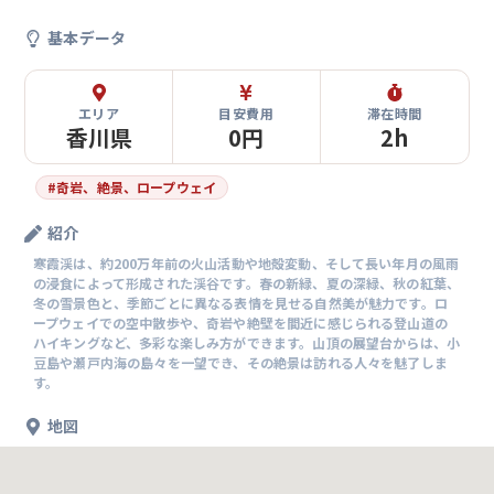
基本データ
エリア
目安費用
滞在時間
香川県
0円
2h
#
奇岩、絶景、ロープウェイ
紹介
寒霞渓は、約200万年前の火山活動や地殻変動、そして長い年月の風雨
の浸食によって形成された渓谷です。春の新緑、夏の深緑、秋の紅葉、
冬の雪景色と、季節ごとに異なる表情を見せる自然美が魅力です。ロ
ープウェイでの空中散歩や、奇岩や絶壁を間近に感じられる登山道の
ハイキングなど、多彩な楽しみ方ができます。山頂の展望台からは、小
豆島や瀬戸内海の島々を一望でき、その絶景は訪れる人々を魅了しま
す。
地図