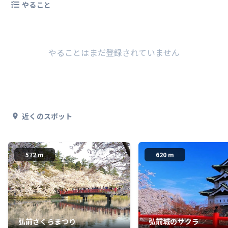
やること
やることはまだ登録されていません
近くのスポット
572 m
620 m
弘前さくらまつり
弘前城のサクラ