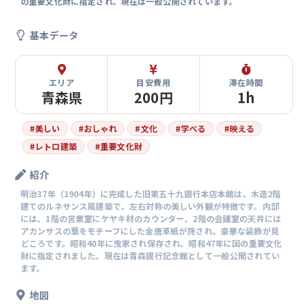
の重要文化財に指定され、現在は一般公開されています。
基本データ
エリア
目安費用
滞在時間
青森県
200円
1h
#
美しい
#
おしゃれ
#
文化
#
学べる
#
映える
#
レトロ建築
#
重要文化財
紹介
明治37年（1904年）に完成した旧第五十九銀行本店本館は、木造2階
建てのルネサンス風建築で、左右対称の美しい外観が特徴です。内部
には、1階の営業室にケヤキ材のカウンター、2階の会議室の天井には
アカンサスの葉をモチーフにした金唐革紙が施され、豪華な装飾が見
どころです。昭和40年に曳家され保存され、昭和47年に国の重要文化
財に指定されました。現在は青森銀行記念館として一般公開されてい
ます。
地図