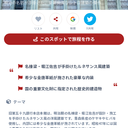
明治の名匠が手掛けた、豪華絢爛なレトロ建築の傑作
共有
検索
X共有
リスト
このスポットで旅程を作る
名棟梁・堀江佐吉が手掛けたルネサンス風建築
希少な金唐革紙が施された豪華な内装
国の重要文化財に指定された歴史的建造物
テーマ
旧第五十九銀行本店本館は、明治期の名棟梁・堀江佐吉が設計・施工
を手掛けたルネサンス風の洋風建築です。青森県産のケヤキやヒバを
使用し、内部には希少な金唐革紙が施されています。昭和47年には国