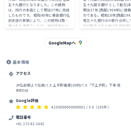
五十九銀行となりました。この建物
五十九国立銀行 として創立)
は、同行の本店として明治37年に完成
明治37年 (西暦1904年)に建
したものです。 昭和40年に青森銀行弘
のである。昭和18年(西暦1943
前支店の新築により、この建物は取り
第五十九銀行ほか数行合併して
壊される予定でしたが、地元住民から
行が創立された後は弘前支店
の強い要望により解体せずに曳屋して
て来たが昭和40年 (西暦1965
保存されました。 明治期の洋風建造物
支店新築にあたり、この地に移
の中でも高水準な建築物で、昭和47年
五十九 銀行時代の貴重なる記
GoogleMapへ
に国の重要文化財に指定されていま
て又当地方における明治期の文
す。建物は土蔵と同じように壁を漆喰
して永く保存することにした
で塗籠め、窓にも漆喰塗の引戸を入れ
る。設計施工は、当時名匠と
基本情報
た防火構造です。
当市の棟梁堀江佐吉氏の手によ
で構造は木造(欅材を多く用う)
アクセス
サンス様式の洋風建築として 
に極めて貴重なものとされる
JR弘前駅より弘南バス 土手町循環100円バス「下土手町」下車 徒
歩約5分
Google評価
4.100000000000001
/ 5.0
（105件）
電話番号
+81 172-82-1642