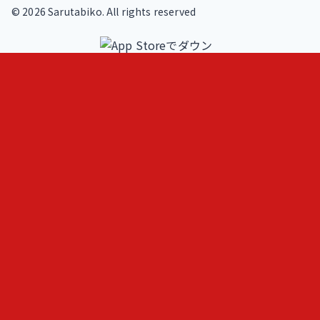
©
2026
Sarutabiko. All rights reserved
footer.service
Overview
Features
Blog
Loki
ヒトメモ（人記録）
フェルミ推定問題練習
AIと作る問題集
footer.operator