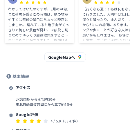
わかってはいたのですが、3月の中旬、
【行くなら夏！！冬は何もない
まだ積雪が残るこの時期は、緑の牧草
に行きました。入園料は無料。
や牛とは無縁の景色にちょっと唖然と
深々と降ったり、止んだり。 小岩井駅
しました。 晴れていると岩手山がくっ
から6キロの場所にあります。
きりで美しい景色が見れ、ほぼ貸し切
ングや歩くことが好きな人は
りなのでゆっくり周辺散策をすると、
良いかもしれません。 冬場は、園内で
馬は見ることができました。園内はそ
も営業していないお店がほと
れほど広くなく、写真がきれいに撮れ
す。動物は勿論いません。 アスレチッ
るスポットはいくつかありますが、見
ク場も雪が積もっており中ま
学には時間はかからないのではないで
ず、レストランなども営業し
GoogleMapへ
しょうか。 このようなところに革靴な
為、本当に行っただけという
どで来る人はいないと思いますが、雪
た。 ただ、ソフトクリームやお土産屋
解け水の部分や土の部分があります。
さんなどは営業しているので
基本情報
平日でしたが、学生さんの春休みか
えず小岩井農場に行ってみた
な？人はそこそこ訪れていて、皆さん
う方にはお勧めです。 園内には、園内
のメインはレストランのようでした。
アクセス
飲食限定のヨーグルトや低温
園外のレストランは軽食ですが、こち
などが置いてあり、現地でし
らは本格的な食事が楽しめるようで
ことのできない飲食物があり
JR盛岡駅から車で約30分
す。 ショップでは食品が多く販売され
チーズケーキなども、一般的
東北自動車道盛岡ICから車で約15分
ており、冷凍や保冷モノが多いので、
ている価格よりも安く購入で
保冷バッグがあるとよさそうです。
た。
Google評価
（販売されています）
4
/ 5.0
（6347件）