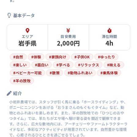
す。
基本データ
エリア
目安費用
滞在時間
岩手県
2,000円
4h
#
自然
#
体験
#
家族向け
#
子供OK
#
ゆったり
#
楽しい
#
面白い
#
学べる
#
リラックス
#
映える
#
ベビーカー可能
#
散策
#
動物ふれあい
#
乗馬体験
#
羊の放牧
紹介
小岩井農場では、スタッフが引く馬に乗る「ホースライディング」や、
ポニーにニンジンをあげる「おうまさんのもぐもぐタイム」など、動
物とのふれあいを楽しめます。また、羊の放牧地での「ひつじのおや
つタイム」では、羊たちがエサ場へ駆け寄る姿を間近で観察できま
す。さらに、広大な敷地内には、アーチェリーやファームトラクターラ
イドなど、多彩なアクティビティが用意されています。自然豊かな環境
で、心癒されるひとときを過ごせるでしょう。