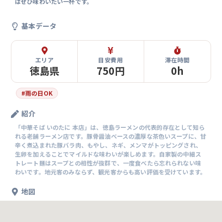
はぜひ味わいたい一杯です。
基本データ
エリア
目安費用
滞在時間
徳島県
750円
0h
#
雨の日OK
紹介
「中華そば いのたに 本店」は、徳島ラーメンの代表的存在として知ら
れる老舗ラーメン店です。豚骨醤油ベースの濃厚な茶色いスープに、甘
辛く煮込まれた豚バラ肉、もやし、ネギ、メンマがトッピングされ、
生卵を加えることでマイルドな味わいが楽しめます。自家製の中細ス
トレート麺はスープとの相性が抜群で、一度食べたら忘れられない味
わいです。地元客のみならず、観光客からも高い評価を受けています。
地図