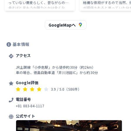
っていない蕎麦らしく、昔ながらの田
結構な値段がするので当然、
舎そばと言おうか弾力とかは全くな
が提供されると思っていた分
し。 ポロポロとちぎれてしまう。 調べ
しました。この店の鮎、あめ
てみると蕎麦だけすするのではなく
できないです。ちなみにかず
て、お出汁と一緒にかき込むのが正し
へ行くと焼き立てが700円で
GoogleMapへ
い？食べ方らしい。 なるほど、通常の
す。
蕎麦の食べ方ではなくてそうやって食
べると食べやすい。 後はお出汁。 食べ
基本情報
た時はきつね蕎麦だったのだけど、狐
揚げが甘辛く煮付けてあるのでその風
味も相まってか非常に美味しい。 個人
アクセス
的には甘めのつゆが好きなだけという
意見は否定しないが。
JR土讃線「小歩危駅」から徒歩約30分（約2km）
車の場合、徳島自動車道「井川池田IC」から約30分
Google評価
3.9
/ 5.0
（586件）
電話番号
+81 883-84-1117
公式サイト