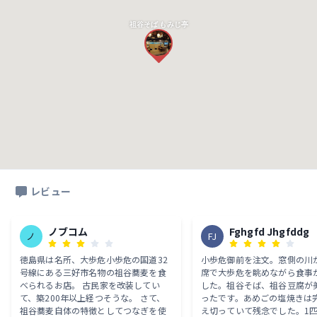
祖谷そば もみじ亭
レビュー
ノブコム
Fghgfd Jhgfddg
ノ
FJ
徳島県は名所、大歩危小歩危の国道32
小歩危御前を注文。窓側の川
号線にある三好市名物の祖谷蕎麦を食
席で大歩危を眺めながら食事
べられるお店。 古民家を改装してい
した。祖谷そば、祖谷豆腐が
て、築200年以上経つそうな。 さて、
ったです。あめごの塩焼きは
祖谷蕎麦自体の特徴としてつなぎを使
え切っていて残念でした。1匹