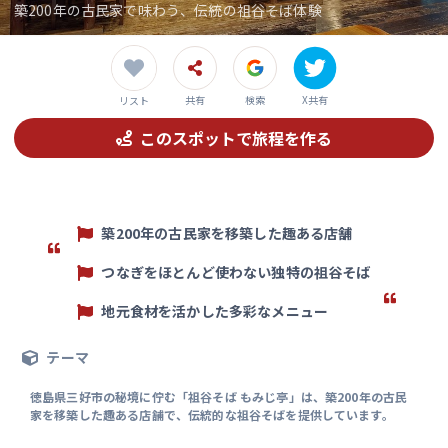
築200年の古民家で味わう、伝統の祖谷そば体験
共有
検索
X共有
リスト
このスポットで旅程を作る
築200年の古民家を移築した趣ある店舗
つなぎをほとんど使わない独特の祖谷そば
地元食材を活かした多彩なメニュー
テーマ
徳島県三好市の秘境に佇む「祖谷そば もみじ亭」は、築200年の古民
家を移築した趣ある店舗で、伝統的な祖谷そばを提供しています。