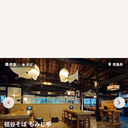
飲食
そば
徳島県
祖谷そば もみじ亭