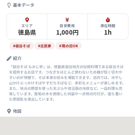
基本データ
エリア
目安費用
滞在時間
徳島県
1,000円
1h
#
祖谷そば
#
古民家
#
雨の日OK
紹介
「祖谷そば もみじ亭」は、徳島県祖谷地方の伝統料理である祖谷そば
を提供するお店です。つなぎをほとんど使わないため麺が短く切れや
すいのが特徴で、そば本来の甘みを堪能できます。店内では、冷やし
山かけぶっかけそばやすだちそばなど、多彩なメニューが楽しめます。
また、地元の野菜を使った天ぷらや岩豆腐の冷奴など、一品料理も充
実しています。無垢の木を使用した内装や一点物の行灯が、落ち着い
た雰囲気を演出しています。
地図