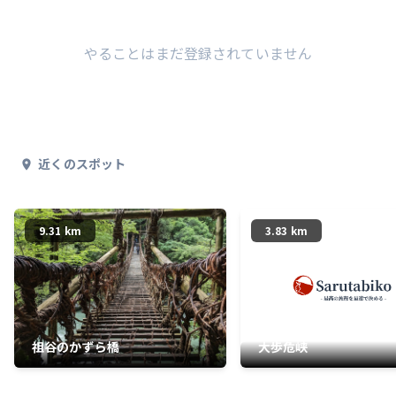
やることはまだ登録されていません
近くのスポット
9.31 km
3.83 km
祖谷のかずら橋
大歩危峡