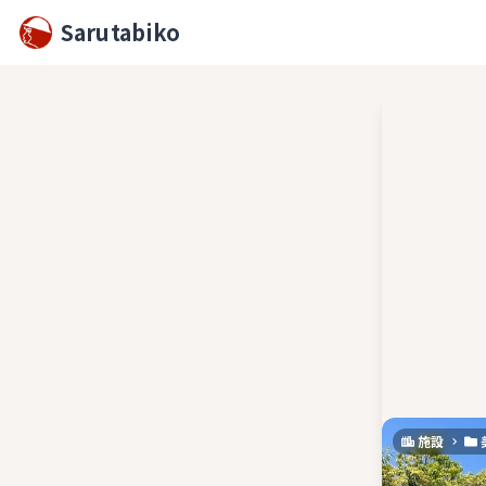
Sarutabiko
施設