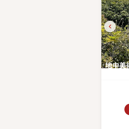
地中美
地中に広が