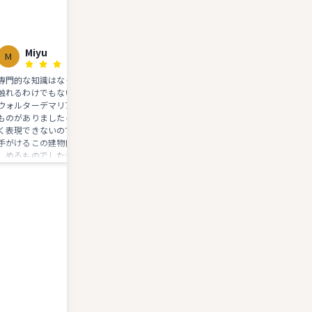
Miyu
841 n.
M
8N
専門的な知識はなく、普段から芸術に
⚠️美術館に直接行っても入れません⚠
触れるわけでもないですが、タレル、
美術館から徒歩3分ほど下ったとこ
ウォルターデマリアの作品は感動する
待合所（？）があり、同じ時間を予
ものがありました☺️ 語彙力がなく上手
した人たちがグループになって、そ
く表現できないのですが、安藤忠雄の
からテクテク美術館入り口まで歩い
手がけるこの建物自体も、一つ一つ楽
行きます。 これには理由がありま
しめるものでした✨ この度8歳、6歳、
で、ぜひテクテクの時間も楽しまれ
3歳の子を連れての訪問でしたが、館内
と良いと思います＾＾ 美術館そのもの
の用意されているキッズツールを利用
は言うまでもなく素晴らしかったで
し、それぞれが己の感性で積極的に楽
す。地下なのに照明無しで芸術を見
しんでいるように思えました☺️ (キッズ
感じることができるなんて驚きです
ツールは主にチケットセンターでの配
布になるようです。) カフェを利用しな
くても外のテラス？で休憩は可能です
 手前のチケットセンターに駐車場も
あるので、お車でも問題ありません。
つつじ荘近くの町営駐車場から向かい
ましたが、道中は車一台分の山道が長
く続き、交わす場所もあまりないよう