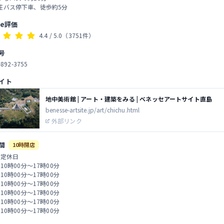
荘バス停下車、徒歩約5分
le評価
4.4
/ 5.0
（3751件）
号
-892-3755
イト
地中美術館 | アート・建築をみる | ベネッセアートサイト直島
benesse-artsite.jp/art/chichu.html
外部リンク
間
10時開店
 定休日
 10時00分～17時00分
 10時00分～17時00分
 10時00分～17時00分
 10時00分～17時00分
 10時00分～17時00分
 10時00分～17時00分