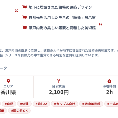
地下に埋設された独特の建築デザイン
自然光を活用したモネの『睡蓮』展示室
瀬戸内海の美しい景観と調和した美術館
マ
は、瀬戸内海の直島に位置し、建物の大半が地下に埋設された独特の美術館です。
蓮』シリーズを自然光の中で鑑賞できる特別な空間を提供しています。
ータ
エリア
目安費用
滞在時間
香川県
2,100円
2h
#
自然
#
体験
#
珍しい
#
カップル向け
#
地中美術館
#
モネ
展示
#
雨の日OK