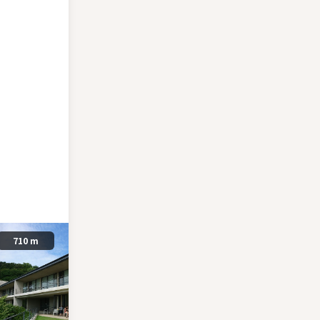
710 m
1.03 km