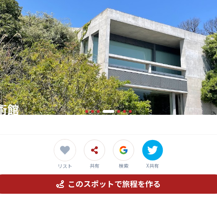
術館
る光の美術館で、モネの『睡蓮』が息づく空間
共有
検索
X共有
リスト
このスポットで旅程を作る