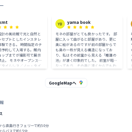
ー
kmt
yama book
YB
設計の美術館で光と自然と
モネの部屋がとても良かったです。 部
ンセプトとしたインスタレ
屋に入って曲がると部屋があり、更に
体験できる。 時間指定のチ
奥に絵があるのですが前の部屋からで
前予約して入場する。館内
も奥の一枚が見える構造になってお
ョップまでが撮影可で展示
り、私はその前室から見える「睡蓮の
禁止。 モネやオープンスカ
池」が凄く印象的でした。 前室が暗く
／タイムレス／ノー・タイ
なっており、その奥に遠くからでもわ
は自然光を採光しているの
かる大きさと部屋の明暗もあって凄く
節や時間によってみる表情
印象に残りました。 他にも、空間を活
何度でも楽しめる。 個人的
かした現代美術が収蔵されており、金
GoogleMapへ
ュージアムや南寺などを先
額は高いと感じましたが価値ある経験
と展示が見やすくなるので
が出来たと感じました。
報
🙆‍♀️
ス
から直島行きフェリーで約50分
からバスで約15分