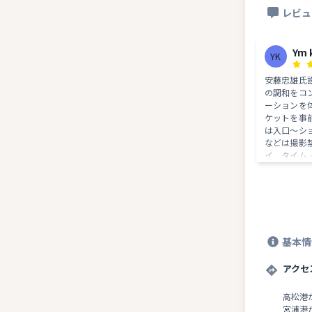
レビュ
Ym 
YK
安藤忠雄氏
の調和をコ
ーションを
ケットを事
は入口〜シ
などは撮影
イ、タイム
ムの照明に
みなので季
が変わって
には安藤ミ
にみておく
オススメ。
基本情
アクセ
高松港
宮浦港