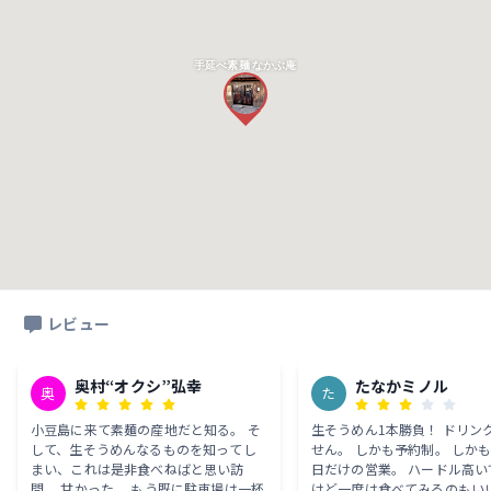
手延べ素麺 なかぶ庵
レビュー
奥村“オクシ”弘幸
たなかミノル
奥
た
小豆島に来て素麺の産地だと知る。 そ
生そうめん1本勝負！ ドリン
して、生そうめんなるものを知ってし
せん。 しかも予約制。 しか
まい、これは是非食べねばと思い訪
日だけの営業。 ハードル高い
問。 甘かった。 もう既に駐車場は一杯
けど一度は食べてみるのもい