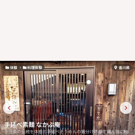
体験
料理体験
香川県
手延べ素麺 なかぶ庵
小豆島の伝統を体感！手延べそうめんの箸分け体験で職人技に触