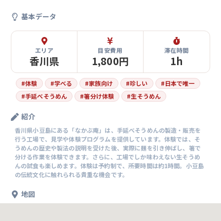
基本データ
エリア
目安費用
滞在時間
香川県
1,800円
1h
#
体験
#
学べる
#
家族向け
#
珍しい
#
日本で唯一
#
手延べそうめん
#
箸分け体験
#
生そうめん
紹介
香川県小豆島にある「なかぶ庵」は、手延べそうめんの製造・販売を
行う工場で、見学や体験プログラムを提供しています。体験では、そ
うめんの歴史や製法の説明を受けた後、実際に麺を引き伸ばし、箸で
分ける作業を体験できます。さらに、工場でしか味わえない生そうめ
んの試食も楽しめます。体験は予約制で、所要時間は約1時間。小豆島
の伝統文化に触れられる貴重な機会です。
地図