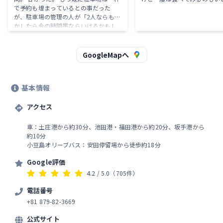
で予約も埋まっているとの事だった
が、駐車場の管理の人が「2人ならもし
かしたら今の時間帯ならいけるかもし
れないから一回ダメ元で聞いてみたら
どうか」と言ってくれて、駐車場も丁
度1台空いたので止めさせて貰った。
GoogleMapへ
そして予約無しの列に並んでいたら30
分後に予約の人が来るからそれまでに
退席して貰えるならと入れた。 凄いタ
基本情報
イミングで予約も並ばずで入れた。 そ
こからも人は途絶える事なくどんどん
入ってきては帰っていく。 そして肝心
アクセス
の生そうめんはモチモチで喉越しも良
くめちゃくちゃ美味しい。 オリーブ生
車：土庄港から約30分、池田港・福田港から約20分、坂手港から
そうめんの方が少し柔らかくてオリー
約10分
ブの香りが少し感じる。 どちらも凄く
小豆島オリーブバス：安田停留場から徒歩約18分
美味しくて感動した。 小豆島に来たら
ここは予約してでも食べた方が良い。
Google評価
4.2
/ 5.0
（705件）
電話番号
+81 879-82-3669
公式サイト