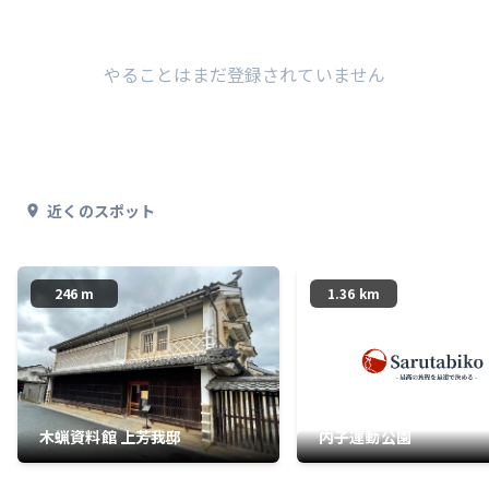
やることはまだ登録されていません
近くのスポット
246 m
1.36 km
木蝋資料館 上芳我邸
内子運動公園