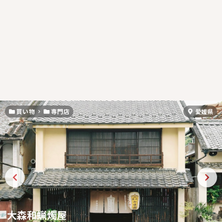
買い物
専門店
愛媛県
大森和蝋燭屋