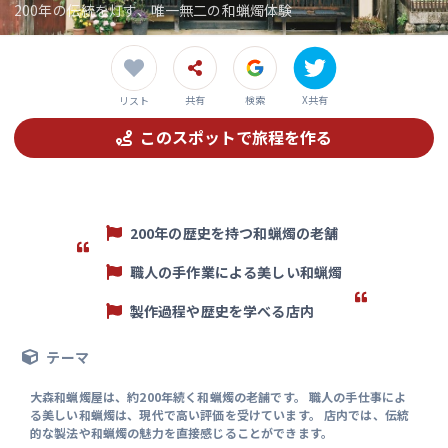
200年の伝統を灯す、唯一無二の和蝋燭体験
共有
検索
X共有
リスト
このスポットで旅程を作る
200年の歴史を持つ和蝋燭の老舗
職人の手作業による美しい和蝋燭
製作過程や歴史を学べる店内
テーマ
大森和蝋燭屋は、約200年続く和蝋燭の老舗です。 職人の手仕事によ
る美しい和蝋燭は、現代で高い評価を受けています。 店内では、伝統
的な製法や和蝋燭の魅力を直接感じることができます。