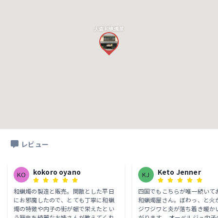
大森和蝋燭屋
レビュー
kokoro oyano
Keto Jenner
KO
KJ
和蝋燭の製造と販売。閑散とした平日
四国でもこちらが唯一続いて
にお邪魔したので、とても丁寧に和蝋
和蝋燭屋さん。ぼわっ、と火
燭の特徴や内子の街が蠟で栄えたとい
ジワジワと炎が落ち着き暖か
う歴史を綺麗なお姉さんが教えてくれ
がります。 オーベルジュ内子