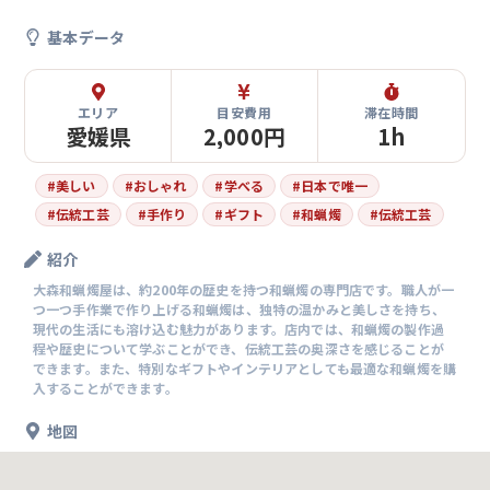
基本データ
エリア
目安費用
滞在時間
愛媛県
2,000円
1h
#
美しい
#
おしゃれ
#
学べる
#
日本で唯一
#
伝統工芸
#
手作り
#
ギフト
#
和蝋燭
#
伝統工芸
紹介
大森和蝋燭屋は、約200年の歴史を持つ和蝋燭の専門店です。職人が一
つ一つ手作業で作り上げる和蝋燭は、独特の温かみと美しさを持ち、
現代の生活にも溶け込む魅力があります。店内では、和蝋燭の製作過
程や歴史について学ぶことができ、伝統工芸の奥深さを感じることが
できます。また、特別なギフトやインテリアとしても最適な和蝋燭を購
入することができます。
地図