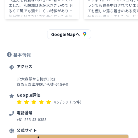
ました。和蝋燭は炎が大ききいので明
ランでも食事中灯されていま
るくて風でも消えにくい特徴があり、
ても優しい落ち着きのある炎で
芯が燃え尽きないので長くなったら芯
分お香も購入しましたが、ど
切りすることなどなど。後ろでは職人
させるのが下手くそなようで
が黙々と蝋燭を素手で作っている様子
キポキ折れてばかりでまとも
をゆっくり見ることができます。貴重
なく1箱終わってしまいまし
GoogleMapへ
な手作りなのに値段は手ごろです。
いりそうです。 お店前には和
料であるハゼの実が植ってい
日本の伝統工芸、是非長く続
基本情報
いです。
アクセス
JR大森駅から徒歩10分
京急大森海岸駅から徒歩15分
Google評価
4.5
/ 5.0
（75件）
電話番号
+81 893-43-0385
公式サイト