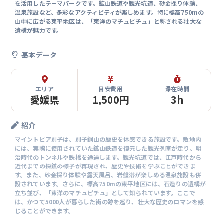
を活用したテーマパークです。鉱山鉄道や観光坑道、砂金採り体験、
温泉施設など、多彩なアクティビティが楽しめます。特に標高750mの
山中に広がる東平地区は、「東洋のマチュピチュ」と称される壮大な
遺構が魅力です。
基本データ
エリア
目安費用
滞在時間
愛媛県
1,500円
3h
紹介
マイントピア別子は、別子銅山の歴史を体感できる施設です。敷地内
には、実際に使用されていた鉱山鉄道を復元した観光列車が走り、明
治時代のトンネルや鉄橋を通過します。観光坑道では、江戸時代から
近代までの採鉱の様子が再現され、歴史や技術を学ぶことができま
す。また、砂金採り体験や露天風呂、岩盤浴が楽しめる温泉施設も併
設されています。さらに、標高750mの東平地区には、石造りの遺構が
立ち並び、「東洋のマチュピチュ」として知られています。ここで
は、かつて5000人が暮らした街の跡を巡り、壮大な歴史のロマンを感
じることができます。