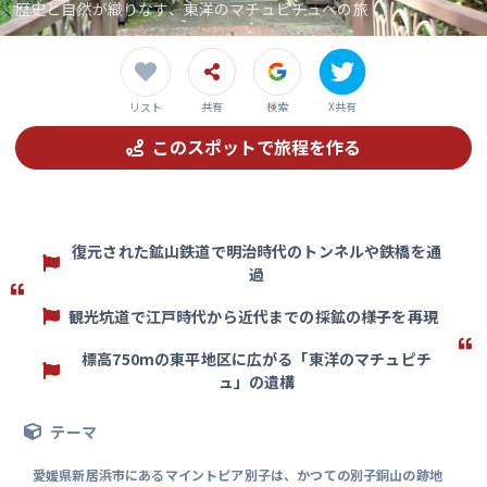
歴史と自然が織りなす、東洋のマチュピチュへの旅
共有
検索
X共有
リスト
このスポットで旅程を作る
復元された鉱山鉄道で明治時代のトンネルや鉄橋を通
過
観光坑道で江戸時代から近代までの採鉱の様子を再現
標高750mの東平地区に広がる「東洋のマチュピチ
ュ」の遺構
テーマ
愛媛県新居浜市にあるマイントピア別子は、かつての別子銅山の跡地