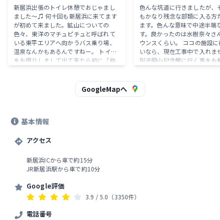
新居浜出張のトイレ休憩でおじゃまし
色んな坑道に行きましたが、
ました〜♫ 何十回も新居浜に来てます
もかなり残念な部類に入る方
が初めて来ました。鉱山についての
ます。色んな意味で中途半端
色々、東洋のマチュピチュと呼ばれて
す。良かったのは水樹奈々さ
いる東平エリアへ向かうバス乗り場、
ウンスくらい。 ココの施設に行くくら
温泉なんかもあるんですねー。 トイレ
いなら、現在工事中で入れま
をお借りしまして出て来たら前に「仲
別子銅山記念館に行く事をお
持茶屋」が。ミカンのソフトクリーム
す。
があります。「八寿ミカンソフト」。
おー！ガッチリミカンです。濃いな
GoogleMapへ
ー！美味しいです♫バニラとのミック
スも良さそうです。
基本情報
アクセス
新居浜ICから車で約15分
JR新居浜駅から車で約10分
Google評価
3.9
/ 5.0
（3350件）
電話番号