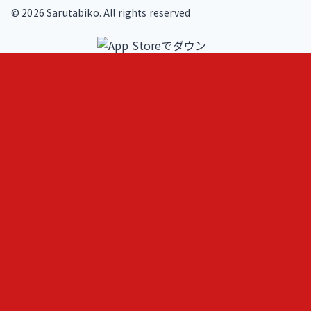
©
2026
Sarutabiko. All rights reserved
footer.service
Overview
Features
Blog
Loki
ヒトメモ（人記録）
フェルミ推定問題練習
AIと作る問題集