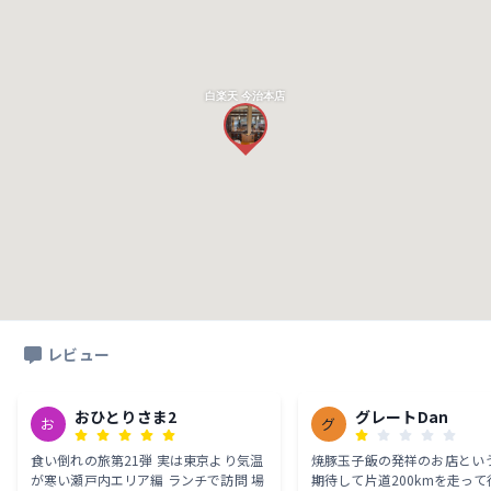
白楽天 今治本店
レビュー
おひとりさま2
グレートDan
お
グ
食い倒れの旅第21弾 実は東京より気温
焼豚玉子飯の発祥のお店とい
が寒い瀬戸内エリア編 ランチで訪問 場
期待して片道200kmを走っ