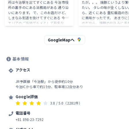
所は今治駅を出てすぐにある 今治市役
たが。。。 焼豚というより薄
所の裏手のにある法務局がある 通り沿
たい。 タレの味が全くしない
いにあります。 で、このお店だけど、
ら、近くにある 重松飯店の方
しまなみ街道を抜けてすぐにある 今治
に美味かったです。 あまりに流行るも
エリアのご当地グルメとして有名な
のだから、焼豚の仕込みに手
「焼豚玉子飯」の元祖のお店という事
いるんでしょうか? この焼豚
で 気になって伺ってみた。 食べたの
で家で作った物の方が断然美
は、 焼豚玉子 飯 880円 まず実際の見
よ? サイドメニューの餃子は冷凍より
GoogleMapへ
た目だけど 焼豚の上に目玉焼きがのっ
美味しくなく、他の客もセッ
てて その上に独特のタレがかかって
ー頼んで丸ごと残している人
る！ もう、、、このビジュだけで大正
こ居たけど、お店側はこれを
基本情報
義！笑 味自体は、 焼豚は薄くて胡椒の
改善はされなさそうですね。 
味が強めだし、 タレもうなぎの蒲焼き
中華店ならありえない程不味い
のようなタレで ちょっと甘めな仕上が
アクセス
作ってもこんなにはならない
り。。。 そこに玉子のコクが襲ってく
友人と2人で行ったか甲斐が無
る。 まぁなので、、、 味わいが統一さ
念
JR予讃線「今治駅」から徒歩約10分
れるかといえば違うし、 洗練された味
今治ICから車で約15分、駐車場12台分あり
とは程遠い感じで いわば、、、 学生ノ
リでお笑いやってるんだけど それが破
Google評価
壊力抜群な霜降り明星の漫才ぐらい 荒
3.8
/ 5.0
（2281件）
削りだけどインパクトはもの凄い まさ
しくB級グルメの代表のような料理だっ
電話番号
た 「まかない飯」から発展したって事
+81 898-23-7292
だけど それも納得なぐらいガツンとく
る ご当地グルメだったかな。。。 人を