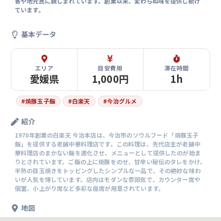
客や地元民に親しまれています。創業以来、変わらぬ味を提供し続け
ています。
基本データ
エリア
目安費用
滞在時間
愛媛県
1,000円
1h
#
焼豚玉子飯
#
白楽天
#
今治グルメ
紹介
1970年創業の白楽天 今治本店は、今治市のソウルフード「焼豚玉子
飯」を提供する老舗中華料理店です。この料理は、先代店主が老舗中
華料理店のまかない飯を進化させ、メニューとして提供したのが始ま
りとされています。ご飯の上に焼豚をのせ、甘辛い秘伝のタレをかけ、
半熟の目玉焼きをトッピングしたシンプルな一品で、その絶妙な味わ
いが人気を博しています。店内はモダンな雰囲気で、カウンター席や
個室、小上がり席など多彩な座席が用意されています。
地図