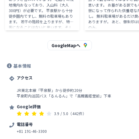
地境内おなっており、入山料（大人
思います。 お墓がある訳でも
300円）が必要です。 平泉駅から十分
世になって作られた供養塔な
徒歩圏内ですし、無料の駐車場もあり
し。 無料駐車場があるだけ良
ます。 若干の階段を上りますが、特に
ありますが。 あと、御朱印は
苦になることはないと思います。そし
のみ。
て拓けた場所まで上り切ると目の前に
雄大な景色が広がります。 ここには松
尾芭蕉が詠んだ有名な「夏草や 兵ども
GoogleMapへ
が 夢の跡」の碑があり、簡単ですが休
憩できる場所もあります。 そこからさ
らに少し階段を上ると源義経公の事跡
基本情報
を説明する小さな小山があり、そこか
らまた少し上ると、丘の頂上に義経堂
と呼ばれる建物があります。 義経堂は
アクセス
実際に義経公が自害した場所ではな
く、先代藩主第4代目の伊達綱村公が義
JR東北本線「平泉駅」から徒歩約20分
経公を偲んで1683年に建てた建物で
平泉町内巡回バス「るんるん」で「高館義経堂前」下車
す。 中には義経公の木造が安置されて
います。 義経堂自体は特筆すべきもの
Google評価
ではないのですが、丘の上から見える
3.9
/ 5.0
（442件）
雄大な景色だけでも入山料300円の価
値ありだと思います。
電話番号
+81 191-46-3300