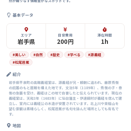
然が織りなす情緒豊かなスポットです。
基本データ
エリア
目安費用
滞在時間
岩手県
200円
1h
#
美しい
#
自然
#
歴史
#
学べる
#
源義経
#
松尾芭蕉
紹介
岩手県平泉町の高館義経堂は、源義経が兄・頼朝に追われ、藤原秀衡
の庇護のもと居館を構えた地です。文治5年（1189年）、秀衡の子・泰
衡の急襲を受け、義経はこの地で自害したと伝えられています。現在の
義経堂は、天和3年（1683年）に仙台藩主・伊達綱村が義経を偲んで建
立し、堂内には義経公の木造が安置されています。北上川や束稲山を
望む景観は素晴らしく、松尾芭蕉が名句を詠んだ場所としても有名で
す。
地図