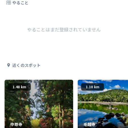
やること
やることはまだ登録されていません
近くのスポット
1.48 km
1.10 km
中尊寺
毛越寺