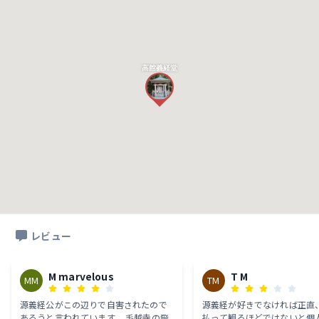
高館義経堂
レビュー
M marvelous
T M
MM
TM
源義経公がこの辺りで自害されたので
源義経が好きでなければ正直、
あろうと言われています。 毛越寺の飛
払って観るほどではないと個