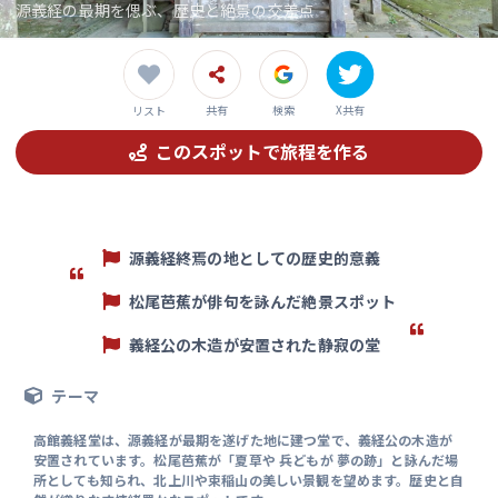
源義経の最期を偲ぶ、歴史と絶景の交差点
共有
検索
X共有
リスト
このスポットで旅程を作る
源義経終焉の地としての歴史的意義
松尾芭蕉が俳句を詠んだ絶景スポット
義経公の木造が安置された静寂の堂
テーマ
高館義経堂は、源義経が最期を遂げた地に建つ堂で、義経公の木造が
安置されています。松尾芭蕉が「夏草や 兵どもが 夢の跡」と詠んだ場
所としても知られ、北上川や束稲山の美しい景観を望めます。歴史と自