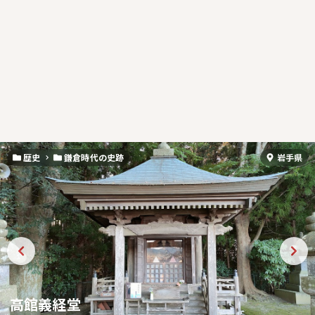
歴史
鎌倉時代の史跡
岩手県
高館義経堂