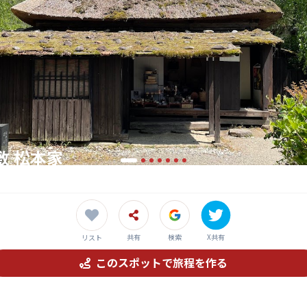
敷 松本家
家屋敷で、伝統工芸「イタヤ細工」を体感
共有
検索
X共有
リスト
このスポットで旅程を作る