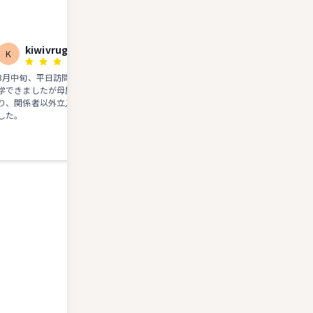
kiwivrug
旅猫ミミコ
K
旅
3月中旬、平日訪問。この日は、庭は見
江戸時代の下級武士の屋敷。簡素で
学できましたが母屋の入口は鍵がかか
清々しい。伝統工芸のイタヤ細工の
り、関係者以外立入禁止となっていま
演販売やってます。おとなりはきれ
した。
な公衆トイレ完備の公園。歩き疲れ
らこの辺で一息。