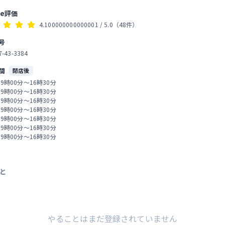
後期に建てられたと考えられており、
ありました。 上級武士のお
母屋に加えて、離れの寝室も残ってい
le評価
た、簡素な造りの「松本
ます。この武家屋敷は保存状態が良好
4.100000000000001
/ 5.0
（48件）
いたら、≪わび・さび≫と
なため、時代劇のセットとして使われ
浮かびました。 ちなみ
たこともあります。
号
は家には入れません。
7-43-3384
間
閉店後
 9時00分～16時30分
 9時00分～16時30分
 9時00分～16時30分
 9時00分～16時30分
 9時00分～16時30分
 9時00分～16時30分
 9時00分～16時30分
と
やることはまだ登録されていません