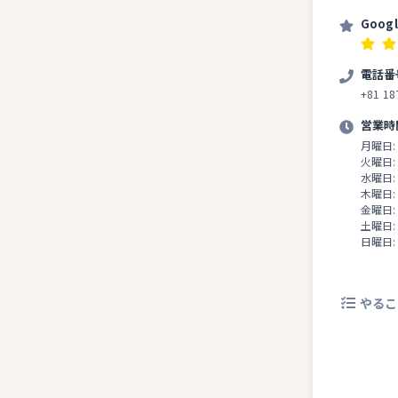
為だとか。 屋根に苔が生えていて、 と
ても風情が
Goog
屋敷と違っ
家」を見て
いう言葉が頭に
電話番
に 松本家
+81 18
営業時
月曜日:
火曜日:
水曜日:
木曜日:
金曜日:
土曜日:
日曜日:
やるこ