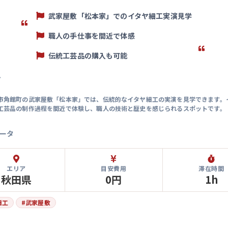
武家屋敷「松本家」でのイタヤ細工実演見学
職人の手仕事を間近で体感
伝統工芸品の購入も可能
マ
市角館町の武家屋敷「松本家」では、伝統的なイタヤ細工の実演を見学できます。
工芸品の制作過程を間近で体験し、職人の技術と歴史を感じられるスポットです。
ータ
エリア
目安費用
滞在時間
秋田県
0円
1h
細工
#
武家屋敷