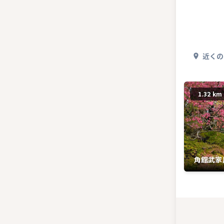
近くの
1.32 km
角館武家