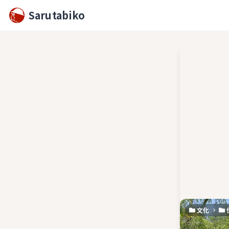
Sarutabiko
文化