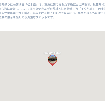
屋敷通りに位置する「松本家」は、幕末に建てられた下級武士の屋敷で、秋田県指
から秋にかけて、ここではイタヤカエデを素材とした伝統工芸「イタヤ細工」の実
職人が手作業で木を裂き、編み上げる様子を間近で見学でき、製品の購入も可能で
工芸の融合を楽しめる貴重なスポットです。
武家屋敷 松本家