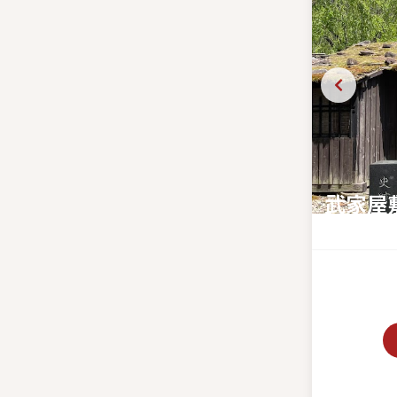
武家屋
歴史薫る武