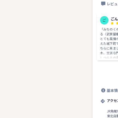
レビュ
ご
ご
「みちのく
る〈武家屋
とても風情
えた城下町です。 石黒家
ちらに来ま
木、立派な
しつらえの
り、さすが
敷でした。 他にも青柳家、岩橋家、河
原田家、小田家
家」は武家
りにあり、
は【たそが
基本情
が演じた役
影した場所で
垣で囲んだ
アクセ
で、正面の
き屋根』に
JR角
あるのは風
東北自