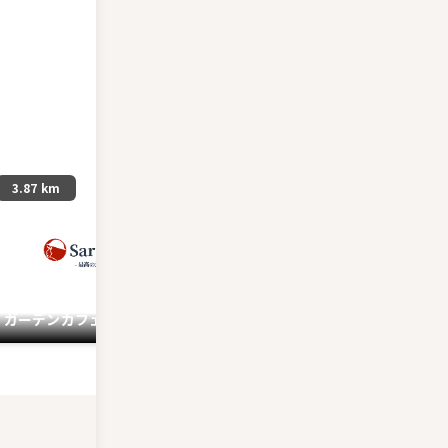
3.87 km
204 m
ガーデンカフェ・デリカテッセ
角館歴史村・青柳家
ン kimoto