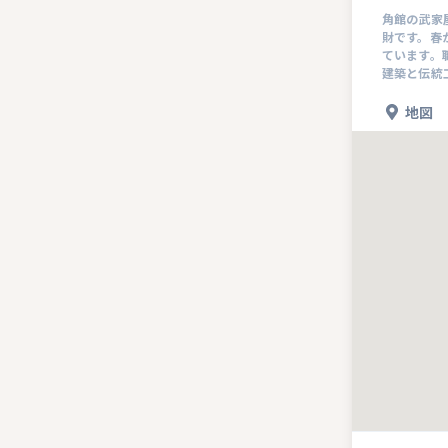
角館の武家
財です。春
ています。
建築と伝統
地図