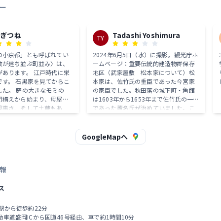
ー
んぎつね
Tadashi Yoshimura
TY
の小京都」とも呼ばれてい
2024年6月5日（水）に撮影。観光庁ホ
敷が建ち並ぶ町並み〉は、
ームページ：重要伝統的建造物群保存
があります。 江戸時代に栄
地区（武家屋敷 松本家について）松
を見てからこ
本家は、佐竹氏の重臣であった今宮家
した。 庭の大きなモミの
の家臣でした。秋田藩の城下町・角館
門構えから始まり、母屋の
は1603年から1653年まで佐竹氏の一門
見事さ、そして土蔵もあ
であった蘆名氏が治めていました。こ
上級武士の格式の高いお屋
の期間、松本家は今宮家の他の家臣が
住んでいた内町（inner city）とは離れ
があります。 「松本
た場所にある、角館の南側の田町とい
GoogleMapへ
屋敷の通りを一本外れた通
う地域で暮らしていました。1653年に
下級武士の住居です。 ここ
蘆名氏の家系が断絶し、角館地域が佐
れ清兵衛】で 真田広之さん
竹氏一門の佐竹北家の統治下に置かれ
報
と闘った侍の住居として撮
た際、松本家は内町にある下級武士と
す。 門柱を2本立てて柴
足軽の居住区であった小人町に移り住
簡素な造り。 屋根は茅葺き
ス
みました。最下級の武士という地位を
ひさしが杉皮葺きの『石置
反映して、松本家の屋敷は小さくこぢ
なっています。 石が置いて
んまりとしており、茅葺き屋根と柴垣
館駅から徒歩約22分
で飛ばされないようにする
がついています。この屋敷は江戸時代
動車道盛岡ICから国道46号経由、車で約1時間10分