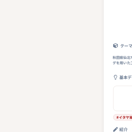
テー
秋田県仙北
デを用いた
基本デ
#
イタヤ
紹介