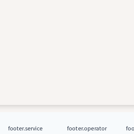
footer.service
footer.operator
foo