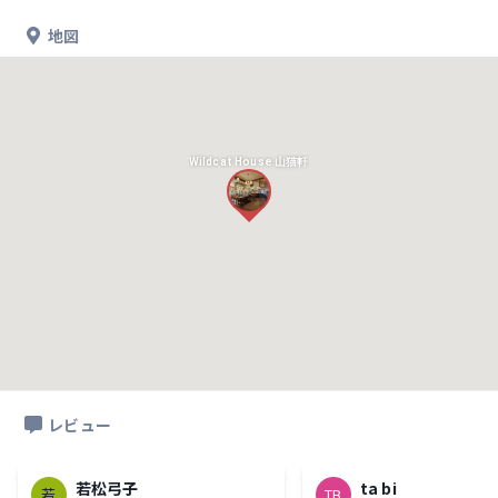
地図
Wildcat House 山猫軒
レビュー
若松弓子
ta bi
若
TB