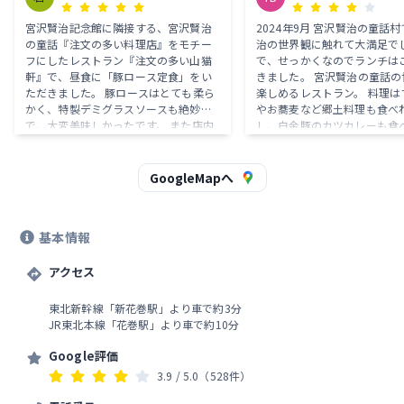
宮沢賢治記念館に隣接する、宮沢賢治
2024年9月 宮沢賢治の童話村で宮沢賢
の童話『注文の多い料理店』をモチー
治の世界観に触れて大満足で
フにしたレストラン『注文の多い山猫
で、せっかくなのでランチは
軒』で、昼食に「豚ロース定食」をい
きました。 宮沢賢治の童話の世界観が
ただきました。 豚ロースはとても柔ら
楽しめるレストラン。 料理はすいとん
かく、特製デミグラスソースも絶妙
やお蕎麦など郷土料理も食べ
で、大変美味しかったです。 また店内
し、白金豚のカツカレーも食
には、山猫軒オリジナルグッズなどが
す。 でくのぼうというお餅がとても美
販売されています。
味しかったです！藁？ってお
ます。
GoogleMapへ
基本情報
アクセス
東北新幹線「新花巻駅」より車で約3分
JR東北本線「花巻駅」より車で約10分
Google評価
3.9
/ 5.0
（528件）