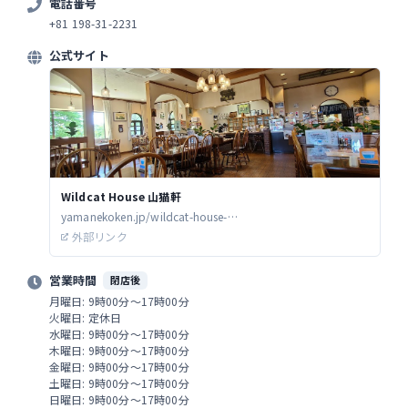
電話番号
+81 198-31-2231
公式サイト
Wildcat House 山猫軒
yamanekoken.jp/wildcat-house-
%E5%B1%B1%E7%8C%AB%E8%BB%92/
外部リンク
営業時間
閉店後
月曜日: 9時00分～17時00分
火曜日: 定休日
水曜日: 9時00分～17時00分
木曜日: 9時00分～17時00分
金曜日: 9時00分～17時00分
土曜日: 9時00分～17時00分
日曜日: 9時00分～17時00分