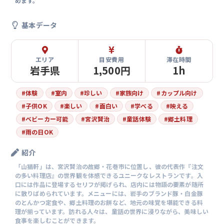
めます。
基本データ
エリア
目安費用
滞在時間
岩手県
1,500円
1h
#
体験
#
室内
#
珍しい
#
家族向け
#
カップル向け
#
子供OK
#
楽しい
#
面白い
#
学べる
#
映える
#
ベビーカー可能
#
宮沢賢治
#
童話体験
#
郷土料理
#
雨の日OK
紹介
「山猫軒」は、宮沢賢治の故郷・花巻市に位置し、彼の代表作『注文
の多い料理店』の世界観を体感できるユニークなレストランです。入
口には作品に登場するセリフが掲げられ、店内には物語の要素が随所
に散りばめられています。メニューには、岩手のブランド豚・白金豚
のとんかつ定食や、郷土料理のお餅など、地元の味覚を堪能できる料
理が揃っています。訪れる人々は、童話の世界に浸りながら、美味しい
食事を楽しむことができます。