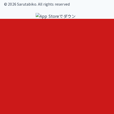
©
2026
Sarutabiko. All rights reserved
footer.service
Overview
Features
Blog
Loki
ヒトメモ（人記録）
フェルミ推定問題練習
AIと作る問題集
footer.operator