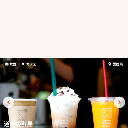
飲食
カフェ
愛媛県
道後の町屋