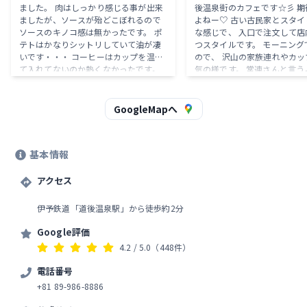
ました。 肉はしっかり感じる事が出来
後温泉街のカフェです☆彡 期待します
ましたが、ソースが殆どこぼれるので
よねー♡ 古い古民家とスタイリッシュ
ソースのキノコ感は無かったです。 ポ
な感じで、 入口で注文して店
テトはかなりシットリしていて油が凄
つスタイルです。 モーニングで伺った
いです・・・ コーヒーはカップを温め
ので、 沢山の家族連れやカッ
て入れてないのか熱くなかったです。
気の様です。 常連さんと言うよりは、
少し残念でした。 店内の雰囲気は凄く
一見さんの観光客が殆どの様で
良かったです。 観光地という事で値段
して私達も一見さん( ^ω^ ) メニューか
は少し高めの設定です。
ら、 ベーコンホットサンド14
GoogleMapへ
ープ、サラダ、ドリンク付きです
ずはスープがきます♪ 優しい
ップスープ☆彡 そしてプレートの上に
基本情報
サラダと、 ベーコンのホット
す。 薄くて食べやすいです♪ そして砥
アクセス
部焼のコーヒーカップは素敵で
れにしてもコーヒーが、 焙煎
のに、 相当アメリカン^_^ 
伊予鉄道「道後温泉駅」から徒歩約2分
い。。。 店内も底冷えするので、 誰も
上着を脱がずに、 私もコート
Google評価
ま頂きました☆彡 窓際のお庭も綺麗
4.2
/ 5.0
（448件）
で、 ジャパーズモダンと言う
ので、 とてもオシャレです☆彡 あ
電話番号
にも期待し過ぎてしまいました
+81 89-986-8886
って普通のモーニングでした。 せめ
コーヒーは、 温かいものを頂