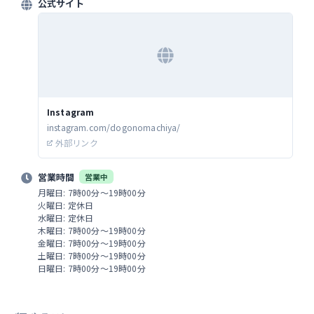
公式サイト
たです。 おご馳走様でした♪♪ 最
でお読みいただき、 ありがと
ました☆彡 感謝
Instagram
instagram.com/dogonomachiya/
外部リンク
営業時間
営業中
月曜日: 7時00分～19時00分
火曜日: 定休日
水曜日: 定休日
木曜日: 7時00分～19時00分
金曜日: 7時00分～19時00分
土曜日: 7時00分～19時00分
日曜日: 7時00分～19時00分