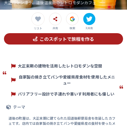
大正ロマン漂う、道後温泉街のレトロモダンカフェ
共有
検索
X共有
リスト
このスポットで旅程を作る
大正末期の建物を活用したレトロモダンな空間
自家製の焼き立てパンや愛媛県産食材を使用したメニ
ュー
バリアフリー設計で子連れや車いす利用者にも優しい
テーマ
道後の町屋は、大正末期に建てられた旧道後郵便局舎を改装したカフ
ェです。店内では自家製の焼き立てパンや愛媛県産の食材を使ったメ