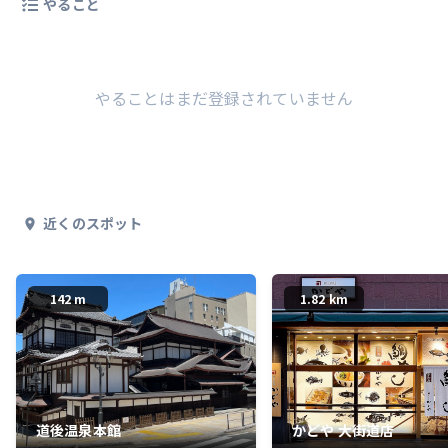
やること
やることはまだ登録されていません
近くのスポット
142 m
1.82 km
道後温泉本館
かどや 大街道店