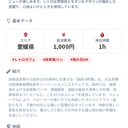
ニューが楽しめます。レトロな雰囲気とモダンなデザインが融合した
空間で、心地よいひとときを提供しています。
基本データ
エリア
目安費用
滞在時間
愛媛県
1,000円
1h
#
レトロカフェ
#
自家製パン
#
雨の日OK
紹介
道後温泉駅から徒歩2分の場所に位置する「道後の町屋」は、大正末期
の旧道後郵便局舎をリノベーションしたカフェです。店内では、毎朝
焼き上げる自家製パンや、愛媛県産・国産の食材を使用した料理、自
家焙煎のコーヒーなど、こだわりのメニューを提供しています。リニュ
ーアルにより、ベビーカーや車いすでも利用しやすいバリアフリー設
計となり、子連れの方にも優しい空間が広がっています。中庭の美しい
景色を眺めながら、懐かしさと新しさが共存する居心地の良い時間を
お過ごしください。
地図