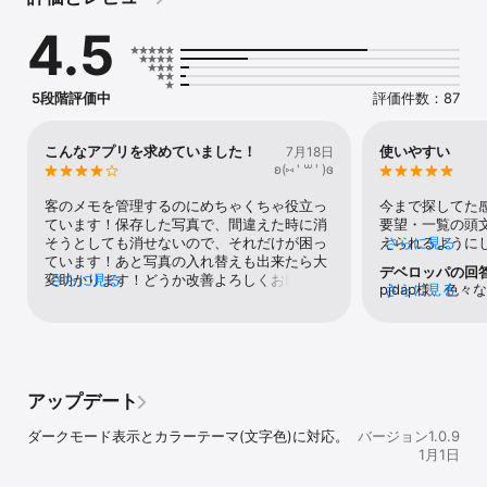
SNSアカウント、さらには癖や特徴、思い出の写真まで、人に関す
4.5
るあらゆる情報を一元管理できるプロフィール帳アプリです。

■特徴(概要)

○シンプル重視でありながら、検索機能は充実!

5段階評価中
評価件数：87
○無料でほとんどの基本機能が使える! 個数制限などはなし!

○画像も結びつけてイベントごとに保存も!

○好きなだけ独自項目を追加可能! 独自項目で検索も可能!

こんなアプリを求めていました！
使いやすい
7月18日
○データはCSV形式(Excelで開けます)で出力可能

ʚ(⑅ ' ꒳​ ' )ɞ
○タグ機能でグルーピングも簡単!

○更新順、最後に出会った日など充実したソート機能!

客のメモを管理するのにめちゃくちゃ役立っ
今まで探してた
○スッキリとしたUI

ています！保存した写真で、間違えた時に消
要望・一覧の頭
そうとしても消せないので、それだけが困っ
えられるように
さらに見る
■こんな方におすすめ

ています！あと写真の入れ替えも出来たら大
選手名鑑のよう
デベロッパの回
シンプルで直感的なデザインながら、細やかで柔軟なカスタマイズ
変助かります！どうか改善よろしくお願いい
さらに見る
るようにしてほ
pjdap様、色
さらに見る
性を備えたこのアプリは、以下のような方におすすめです。

たします！
トップの並び替
て頂き、またご
い・初めて会っ
す!また、レビ
○友人・親戚・仕事仲間・恋人候補。出会いを記録したい方

きるようにして
御座います!非常
飲み会や紹介、偶然の出会いも、忘れず残せます。タグや日付で検
いので増えると
応させていただ
索も簡単。

い!1.0.4にて
アップデート
並び替え- 写真
○自分の人間関係を整理したいすべての方

させて頂きまし
住所録よりも深く、SNSよりもプライベートな、「個人のための人
ダークモード表示とカラーテーマ(文字色)に対応。
バージョン1.0.9
並び替えに関し
間データベース」として活躍します。

1月1日
が少し大規模な
ンでは対応でき
○キャラクター作りに苦労する漫画家や作家の方
