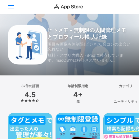
ヒトメモ - 無制限の人間管理メモ
Today
とプロフィール帳 人記録
ゲーム
項目も画像も無制限!ビジネス,合コンの出会い
忘れない
無料 · アプリ内購入 · iPadに対応していま
アプリ
す。macOSでは検証されていません。
Arcade
検索
87件の評価
年齢制限指定
カテゴリ
4.5
4+
プラットフォーム
歳
ユーティリティ
iPhone
iPad
Mac
Vision