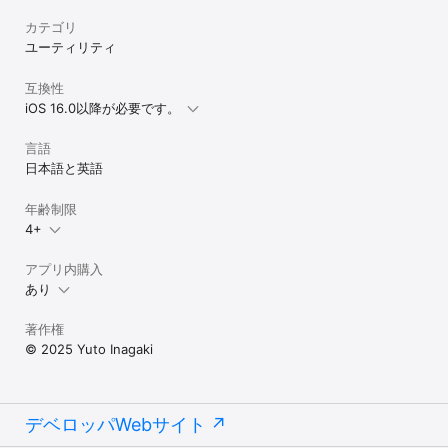
人を知り、人を覚える。

カテゴリ
あなたの人生の中にいる「誰か」を、大切に残しておくためのアプ
ユーティリティ
リ。

「人記録」人の記憶の、新しいかたちです。
互換性
iOS 16.0以降が必要です。
言語
日本語と英語
年齢制限
4+
アプリ内購入
あり
著作権
© 2025 Yuto Inagaki
デベロッパWebサイト