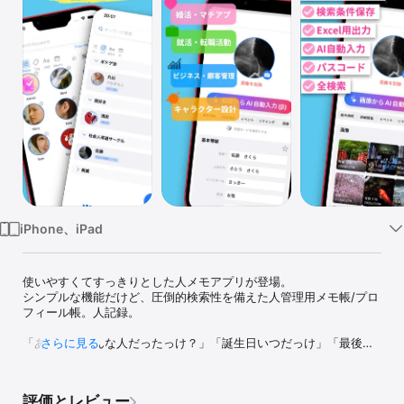
Watch
TV
iPhone、iPad
使いやすくてすっきりとした人メモアプリが登場。

シンプルな機能だけど、圧倒的検索性を備えた人管理用メモ帳/プロ
フィール帳。人記録。

「あの人、どんな人だったっけ？」「誕生日いつだっけ」「最後な
さらに見る
んて言ってたっけ」が、なくなるアプリ。

人とのつながりを大切にしたい全ての人へ

評価とレビュー
「人記録」は、名前・趣味・連絡先から、出会った日や出来事、