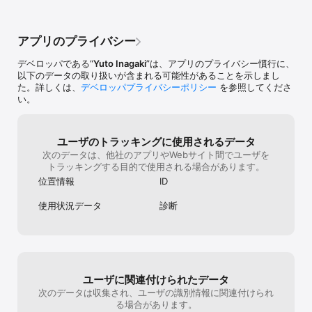
せん。また何か
登場人物の設定メモや人間関係の整理に最適。カスタム項目でオリ
絡いただければと
ジナルな属性も自由に追加できます。

ただければと思
す。
アプリのプライバシー
○ビジネスでの顧客管理をしたい方

イベントの履歴やリマインダー機能で、重要なフォローアップも漏
デベロッパである“
Yuto Inagaki
”は、アプリのプライバシー慣行に、
れなく管理。

以下のデータの取り扱いが含まれる可能性があることを示しまし
た。詳しくは、
デベロッパプライバシーポリシー
を参照してくださ
い。
■主要な機能

○プロフィールの詳細管理

基本情報（名前、誕生日、住所など）に加え、SNSリンク、特徴、
ユーザのトラッキングに使用されるデータ
好きなこと、カスタム項目まで登録可能。

次のデータは、他社のアプリやWebサイト間でユーザを
トラッキングする目的で使用される場合があります。
○イベント履歴で、出会いや交流を記録

位置情報
ID
「A月B日、渋谷で再会」「プロジェクトの打ち上げ」など、日付・
場所・タグ付きで記録できます。

使用状況データ
診断
○リマインダー機能

「XXさんの誕生日」「連絡を取りたい日」を忘れないよう通知をセ
ット可能。

○画像アルバムとプロフィール画像の管理

ユーザに関連付けられたデータ
思い出の写真も一緒に保存。プロフィール写真はアプリ内でトリミ
ング可能。

次のデータは収集され、ユーザの識別情報に関連付けられ
る場合があります。