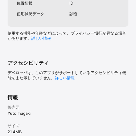
○強力な検索・並び替え機能

位置情報
ID
名前・日付・タグ・場所などで高速検索。出会った順、更新順、あ
いうえお順など多彩な並び替えに対応。

使用状況データ
診断
○タグとグルーピング

会社、家族、友達、大学などのタグで分類可能。カスタムグループ
も自由に設定できます。

使用する機能や年齢などによって、プライバシー慣行が異なる場合
があります。
詳しい情報
○カスタム項目の作成

「推しポイント」「好きな音楽」「共通の知人」など、自由に項目
を追加して、自分だけの記録帳に。

アクセシビリティ
○セキュリティ

パスコードによるロックや、非表示モードでプライベートな情報も
デベロッパは、このアプリがサポートしているアクセシビリティ機
安心。

能をまだ示していません。
詳しい情報
○プロフィール出力機能

PDFやCSVで出力(Excel読み込み可能)も可能です

情報
○AIによる自動入力機能!

高度なAIの分析により、画像を元にプロフィールを自動で入力!

販売元
Yuto Inagaki
人の記憶は薄れていきます。けれど「人記録」があれば、その人の
声や表情、話した内容がいつでも思い出せる。

それは、あなたの人間関係をもっと豊かにしてくれる力になりま
サイズ
す。

21.4 MB