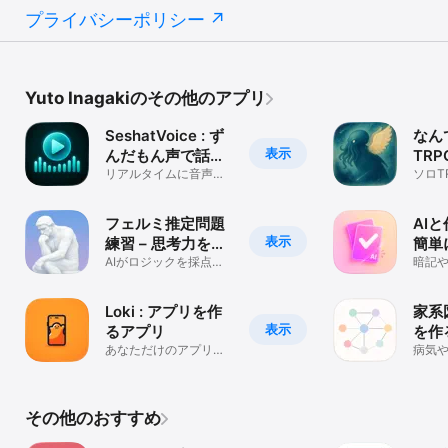
プライバシーポリシー
Yuto Inagakiのその他のアプリ
SeshatVoice : ず
なん
表示
んだもん声で話そ
TRP
う
リアルタイムに音声を
のシ
ソロT
キャラクターボイスに
怪物
変換!
もなん
フェルミ推定問題
AIと
表示
練習 – 思考力を鍛
簡単
える就活対策トレ
AIがロジックを採点、
も４
暗記や
ケース面接・地頭力対
読み上
ーニング
めも
策に最適な問題集
問題集
Loki : アプリを作
家系
表示
るアプリ
を作
あなただけのアプリが
から
病気
簡単に作れちゃうアプ
示。
マま
リ
ールも
その他のおすすめ