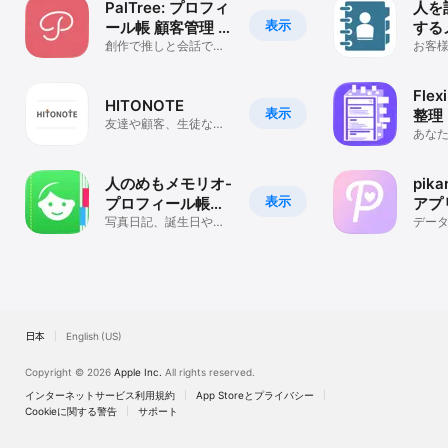
PalTree: プロフィ
人を
表示
ール帳 顧客管理 連
する
絡先 推し活
創作で推しと会話でき
プロ
お客
る！SNS風のプロフィ
に作
理/
ール帳で誕生日管理
で誕
Fle
HITONOTE
表示
整理
友達や顧客、生徒など
プリ
あな
人の情報をメモしたい
るア
人におすすめ
人のめもメモリオ-
pik
表示
プロフィール帳、
アプ
顧客管理ノート、
写真日記、誕生日や贈
管理
デー
答管理、日記、推しの
愛・
推し活メモ
アプ
記録、人間関係整理
日本
English (US)
Copyright © 2026
Apple Inc.
All rights reserved.
インターネットサービス利用規約
App Storeとプライバシー
Cookieに関する警告
サポート