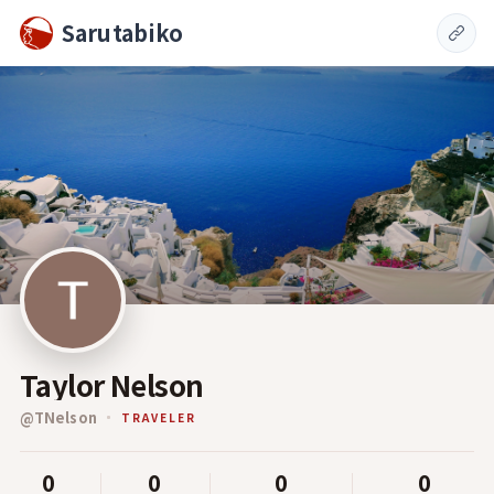
Sarutabiko
Taylor Nelson
@
TNelson
TRAVELER
0
0
0
0