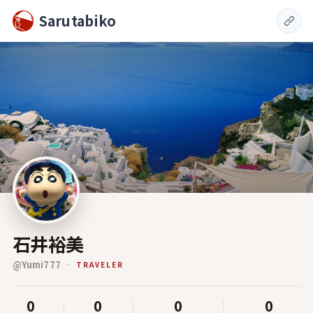
Sarutabiko
石井裕美
@
Yumi777
TRAVELER
0
0
0
0