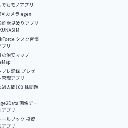
んでもモノアプリ
AIカメラ egen
NS詐欺見破りアプリ
KUNASIM
skForce タスク習慣
アプリ
京の治安マップ
feMap
レプレ記録 プレゼ
ト管理アプリ
の過去問100 株問題
age2Data 画像デー
化アプリ
ルールブック 投資
理アプリ