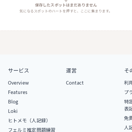
保存したスポットはまだありません
気になるスポットのハートを押すと、ここに集まります。
サービス
運営
そ
Overview
Contact
利
Features
プ
Blog
特
表
Loki
免
ヒトメモ（人記録）
人
フェルミ推定問題練習