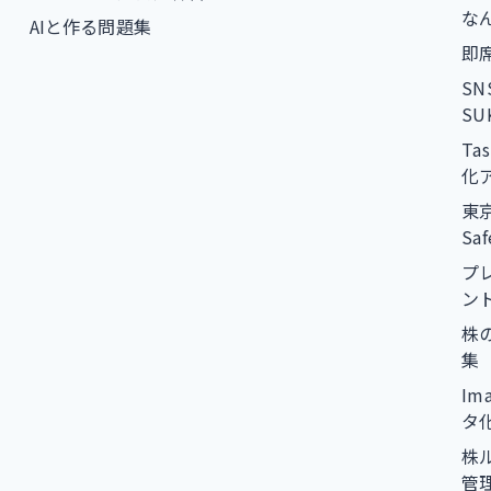
な
AIと作る問題集
即席
S
SU
Ta
化
東
Sa
プ
ン
株
集
Im
タ
株
管