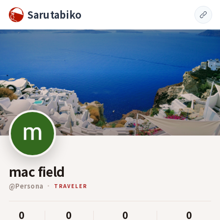
Sarutabiko
mac field
@
Persona
TRAVELER
0
0
0
0