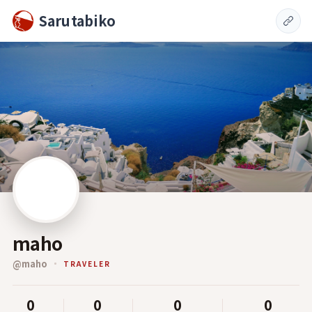
Sarutabiko
maho
@
maho
TRAVELER
0
0
0
0