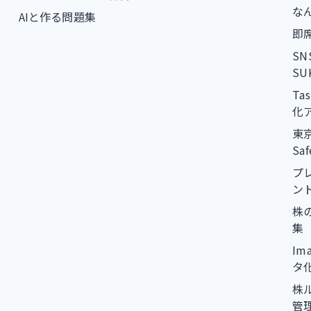
な
AIと作る問題集
即席
S
SU
Ta
化
東
Sa
プ
ン
株
集
Im
タ
株
管