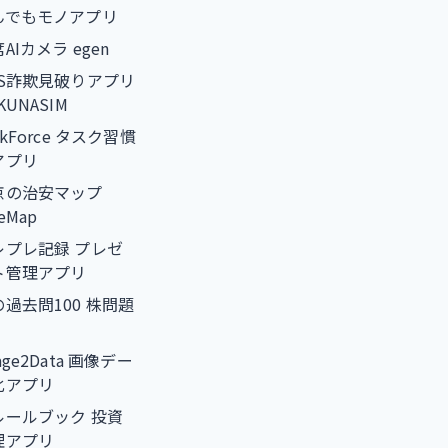
んでもモノアプリ
AIカメラ egen
NS詐欺見破りアプリ
KUNASIM
skForce タスク習慣
アプリ
京の治安マップ
feMap
レプレ記録 プレゼ
ト管理アプリ
の過去問100 株問題
age2Data 画像デー
化アプリ
ルールブック 投資
理アプリ