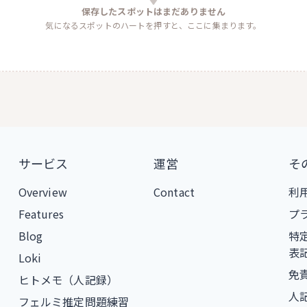
保存したスポットはまだありません
気になるスポットのハートを押すと、ここに集まります。
サービス
運営
そ
Overview
Contact
利
Features
プ
Blog
特
表
Loki
免
ヒトメモ（人記録）
人
フェルミ推定問題練習