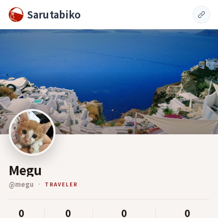
Sarutabiko
Megu
@
megu
TRAVELER
0
0
0
0